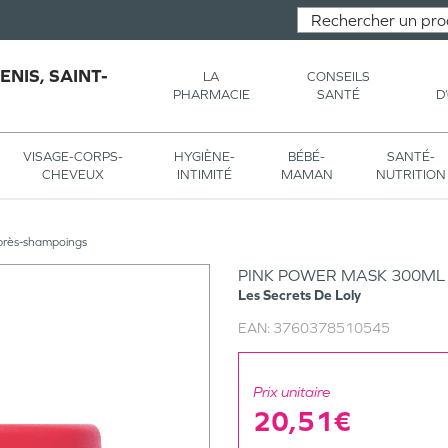
NIS, SAINT-
LA
CONSEILS
PHARMACIE
SANTÉ
D
VISAGE-CORPS-
HYGIÈNE-
BÉBÉ-
SANTÉ-
CHEVEUX
INTIMITÉ
MAMAN
NUTRITION
près-shampoings
PINK POWER MASK 300ML
Les Secrets De Loly
EAN:
3760378510545
Prix unitaire
20,51€