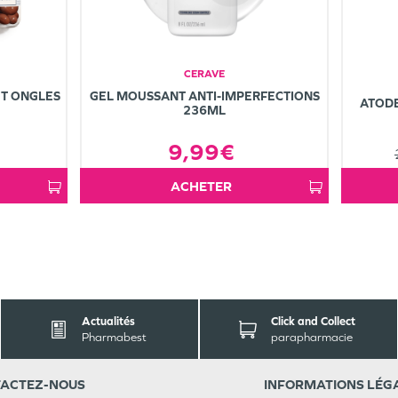
CERAVE
T ONGLES
GEL MOUSSANT ANTI-IMPERFECTIONS
ATOD
236ML
9,99€
ACHETER
Actualités
Click and Collect
Pharmabest
parapharmacie
ACT
EZ-NOUS
INFORMATIONS
LÉG