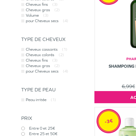
Cheveux fins
(3)
Cheveux gras
(2)
Volume
(3)
pour Cheveux secs
(4)
TYPE DE CHEVEUX
Cheveux cassants
(1)
Cheveux colorés
(2)
PHAR
Cheveux fins
(3)
Cheveux gras
(2)
SHAMPOING 
pour Cheveux secs
(4)
6,99€
TYPE DE PEAU
Peau irritée
(1)
PRIX
-3€
Entre 0 et 25€
Entre 25 et 50€