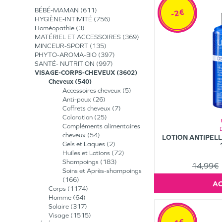
BÉBÉ-MAMAN
611
-2€
HYGIÈNE-INTIMITÉ
756
Homéopathie
3
MATÉRIEL ET ACCESSOIRES
369
MINCEUR-SPORT
135
PHYTO-AROMA-BIO
397
SANTÉ- NUTRITION
997
VISAGE-CORPS-CHEVEUX
3602
Cheveux
540
Accessoires cheveux
5
Anti-poux
26
Coffrets cheveux
7
Coloration
25
Compléments alimentaires
cheveux
54
LOTION ANTIPELL
Gels et Laques
2
Huiles et Lotions
72
Shampoings
183
14,99€
Soins et Après-shampoings
166
Corps
1174
Homme
64
Solaire
317
Visage
1515