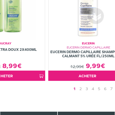
DUCRAY
EUCERIN
EUCERIN DERMO CAPILLAIRE
XTRA DOUX 2X400ML
EUCERIN DERMO CAPILLAIRE SHAM
CALMANT 5% URÉE FL/250ML
8,99€
9,99€
€
12,99€
ACHETER
ACHETER
1
2
3
4
5
6
7