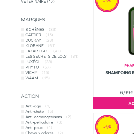
-1€
VÉTÉRINAIRE
17
MARQUES
3 CHÊNES
(33)
CATTIER
(15)
DUCRAY
(28)
KLORANE
(61)
LAZARTIGUE
(41)
LES SECRETS DE LOLY
(31)
LUXÉOL
(38)
PHAR
PHYTO
(57)
VICHY
(15)
SHAMPOING 
WAAM
(15)
6,99€
ACTION
Anti-âge
(1)
Anti-chute
(5)
Anti-démangeaisons
(2)
Anti-pelliculaire
(3)
-1€
Anti-poux
(1)
Cheveux colorés
(2)