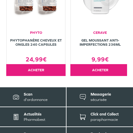
PHYTO
CERAVE
PHYTOPHANÈRE CHEVEUX ET
GEL MOUSSANT ANTI-
ONGLES 240 CAPSULES
IMPERFECTIONS 236ML
24,99€
9,99€
ACHETER
ACHETER
Scan
Messagerie
d'ordonnance
sécurisée
Actualités
Click and Collect
Pharmabest
parapharmacie