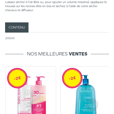
Laissez sécher à l'air libre ou, pour ajouter un volume maximal, appliquez la
mousse sur les racines tête en bas et séchez à l'aide de votre sèche-
cheveux et diffuseur.
CONTENU
200ml
NOS MEILLEURES
VENTES
-2€
-2€