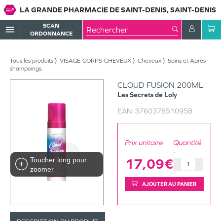
LA GRANDE PHARMACIE DE SAINT-DENIS, SAINT-DENIS
SCAN
menu
ORDONNANCE
Tous les produits
VISAGE-CORPS-CHEVEUX
Cheveux
Soins et Après-
shampoings
CLOUD FUSION 200ML
Les Secrets de Loly
EAN:
3760378510958
Prix unitaire
Quantité
:
Toucher long pour
17,09€
-
+
zoomer
AJOUTER AU PANIER