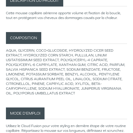
DESCRIPTION DU PRODUIT
Cette mousse capillaire aérienne apporte volume et fixation de la boucle,
tout en protégeant vos cheveux des dommages causés par la chaleur.
COMPOSITION
AQUA, GLYCERIN, COCO-GLUCOSIDE, HYDROLYZED CICER SEED
EXTRACT, HYDROLYZED CORN STARCH, PULLULAN, LINUM
USITATISSIMUM SEED EXTRACT, POLYGLYCERYL-4 CAPRATE,
POLYGLYCERYL-6 CAPRYLATE, XANTHAN GUM, CITRIC ACID, PARFUM,
SALVIA HISPANICA SEED EXTRACT, SODIUM BENZOATE, FRUCTOSE,
LIMONENE, POTASSIUM SORBATE, BENZYL ALCOHOL, PENTYLENE
GLYCOL, CITRUS AURANTIUM PEEL OIL, LINALOOL, SODIUM CITRATE,
CITRONELLOL, PINENE, CAPRYLIC ACID, XYLITOL, BETA-
CARYOPHYLLENE, SODIUM HYALURONATE, JUNIPERUS VIRGINIANA
OIL, POLYPORUS UMBELLATUS EXTRACT
MODE D’EMPLOI
Utilisez le Cloud Fusion pour votre styling en dernière étape de votre routine
capillaire. Répartissez la mousse sur vos longueurs, définissez et scrunchez.