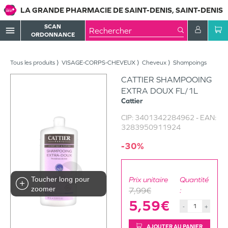
LA GRANDE PHARMACIE DE SAINT-DENIS, SAINT-DENIS
SCAN
menu
ORDONNANCE
Tous les produits
VISAGE-CORPS-CHEVEUX
Cheveux
Shampoings
CATTIER SHAMPOOING
EXTRA DOUX FL/1L
Cattier
CIP:
3401342284962
- EAN:
3283950911924
-30%
Toucher long pour
Prix unitaire
Quantité
zoomer
7,99€
:
5,59€
-
+
AJOUTER AU PANIER