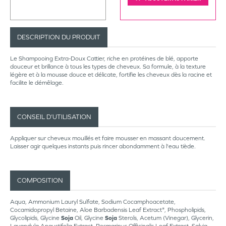
DESCRIPTION DU PRODUIT
Le Shampooing Extra-Doux Cattier, riche en protéines de blé, apporte
douceur et brillance à tous les types de cheveux. Sa formule, à la texture
légère et à la mousse douce et délicate, fortifie les cheveux dès la racine et
facilite le démêlage.
CONSEIL D’UTILISATION
Appliquer sur cheveux mouillés et faire mousser en massant doucement.
Laisser agir quelques instants puis rincer abondamment à l'eau tiède.
COMPOSITION
Aqua, Ammonium Lauryl Sulfate, Sodium Cocamphoacetate,
Cocamidopropyl Betaine, Aloe Barbadensis Leaf Extract*, Phospholipids,
Glycolipids, Glycine
Soja
Oil, Glycine
Soja
Sterols, Acetum (Vinegar), Glycerin,