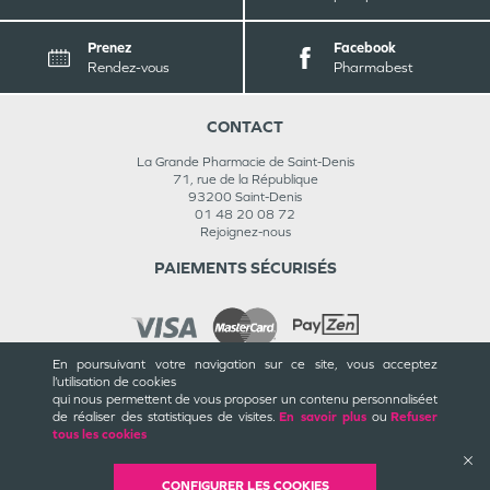
Prenez
Facebook
Rendez-vous
Pharmabest
CONTACT
La Grande Pharmacie de Saint-Denis
71, rue de la République
93200
Saint-Denis
01 48 20 08 72
Rejoignez-nous
PAIEMENTS SÉCURISÉS
En poursuivant votre navigation sur ce site, vous acceptez
l’utilisation de cookies
INFORMATIONS
qui nous permettent de vous proposer un contenu personnalisé
et
de réaliser des statistiques de visites.
En savoir plus
ou
Refuser
CGU / CGV
tous les cookies
Mentions légales
Plan du site
Cookies et confidentialité
CONFIGURER LES COOKIES