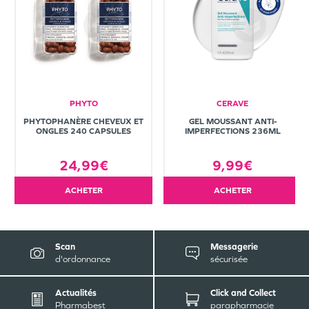
PHYTO
CERAVE
PHYTOPHANÈRE CHEVEUX ET
GEL MOUSSANT ANTI-
ONGLES 240 CAPSULES
IMPERFECTIONS 236ML
24,99€
9,99€
ACHETER
ACHETER
Scan
Messagerie
d'ordonnance
sécurisée
Actualités
Click and Collect
Pharmabest
parapharmacie