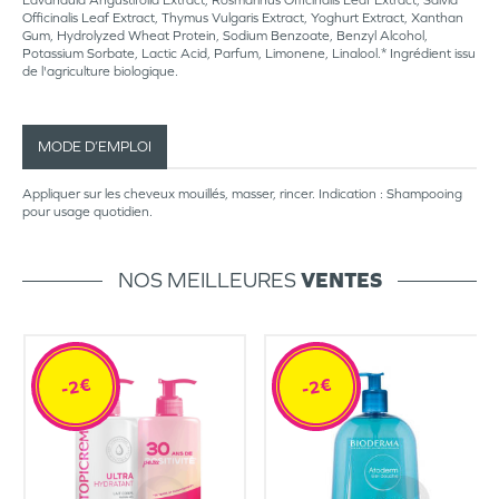
Lavandula Angustifolia Extract, Rosmarinus Officinalis Leaf Extract, Salvia
Officinalis Leaf Extract, Thymus Vulgaris Extract, Yoghurt Extract, Xanthan
Gum, Hydrolyzed Wheat Protein, Sodium Benzoate, Benzyl Alcohol,
Potassium Sorbate, Lactic Acid, Parfum, Limonene, Linalool.* Ingrédient issu
de l'agriculture biologique.
MODE D’EMPLOI
Appliquer sur les cheveux mouillés, masser, rincer. Indication : Shampooing
pour usage quotidien.
NOS MEILLEURES
VENTES
-2€
-2€