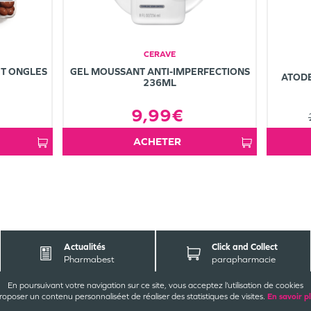
CERAVE
T ONGLES
GEL MOUSSANT ANTI-IMPERFECTIONS
ATOD
236ML
9,99€
ACHETER
Actualités
Click and Collect
Pharmabest
parapharmacie
En poursuivant votre navigation sur ce site, vous acceptez l’utilisation de cookies
ACT
EZ-NOUS
INFORMATIONS
LÉG
roposer un contenu personnalisé
et de réaliser des statistiques de visites.
En savoir p