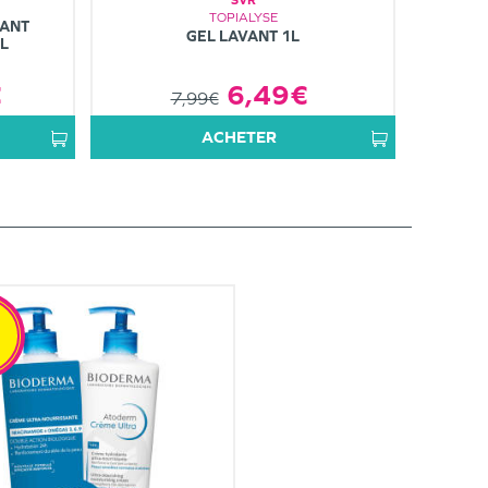
TOPIALYSE
TANT
GEL LAVANT 1L
L
€
6,49€
7,99€
ACHETER