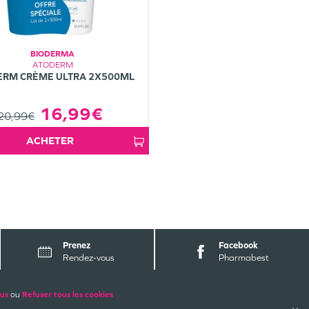
BIODERMA
ATODERM
ERM CRÈME ULTRA 2X500ML
16,99€
20,99€
ACHETER
Prenez
Facebook
Rendez-vous
Pharmabest
ALES
PAIEMENTS SÉCURISÉS
lus
ou
Refuser tous les cookies