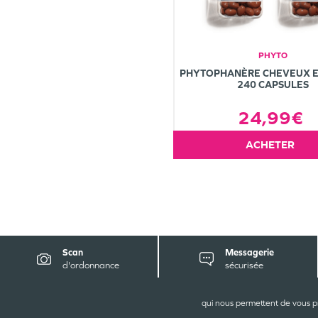
PHYTO
PHYTOPHANÈRE CHEVEUX E
240 CAPSULES
24,99€
ACHETER
Scan
Messagerie
d'ordonnance
sécurisée
CONT
qui nous permettent de vous p