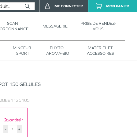
ME CONNECTER
MON PANIER
SCAN
PRISE DE RENDEZ-
MESSAGERIE
’ORDONNANCE
VOUS
MINCEUR-
PHYTO-
MATÉRIEL ET
SPORT
AROMA-BIO
ACCESSOIRES
OT 150 GÉLULES
28881125105
Quantité :
-
+