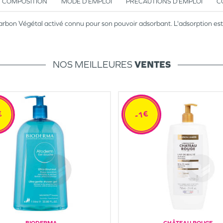
COMPOSITION
MODE D’EMPLOI
PRÉCAUTIONS D’EMPLOI
C
rbon Végétal activé connu pour son pouvoir adsorbant. L'adsorption est l
NOS MEILLEURES
VENTES
€
-1€
BIODERMA
CHÂTEAU ROUGE