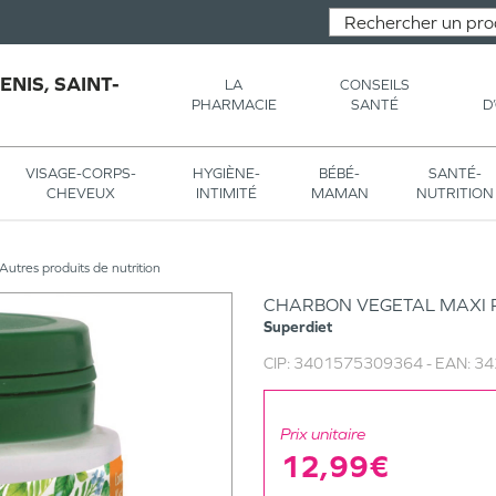
NIS, SAINT-
LA
CONSEILS
PHARMACIE
SANTÉ
D
VISAGE-CORPS-
HYGIÈNE-
BÉBÉ-
SANTÉ-
CHEVEUX
INTIMITÉ
MAMAN
NUTRITION
Autres produits de nutrition
CHARBON VEGETAL MAXI P
Superdiet
CIP:
3401575309364
- EAN:
34
Prix unitaire
12,99€