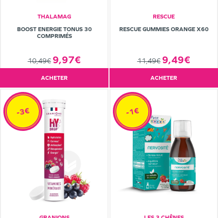
THALAMAG
RESCUE
BOOST ENERGIE TONUS 30
RESCUE GUMMIES ORANGE X60
COMPRIMÉS
9,97€
9,49€
10,49€
11,49€
ACHETER
ACHETER
-3€
-1€
GRANIONS
LES 3 CHÊNES