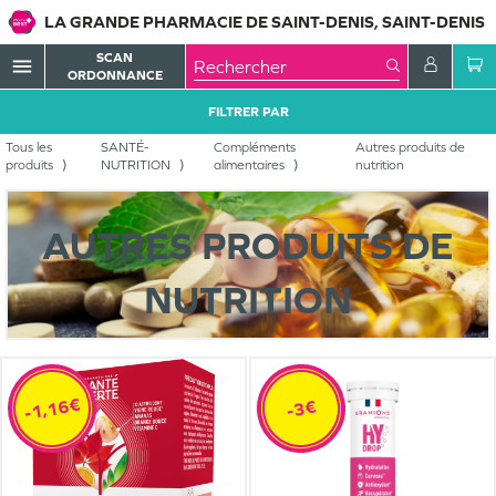
LA GRANDE PHARMACIE DE SAINT-DENIS, SAINT-DENIS
SCAN
menu
ORDONNANCE
FILTRER PAR
Tous les
SANTÉ-
Compléments
Autres produits de
produits
NUTRITION
alimentaires
nutrition
AUTRES PRODUITS DE
NUTRITION
-1,16€
-3€