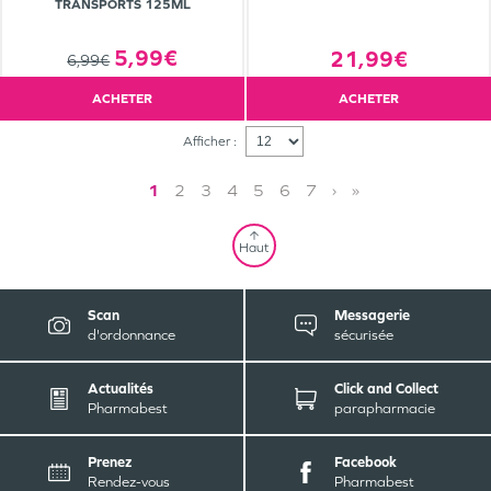
TRANSPORTS 125ML
5,99€
21,99€
6,99€
ACHETER
ACHETER
Afficher :
1
2
3
4
5
6
7
›
»
Haut
Scan
Messagerie
d'ordonnance
sécurisée
Actualités
Click and Collect
Pharmabest
parapharmacie
Prenez
Facebook
Rendez-vous
Pharmabest