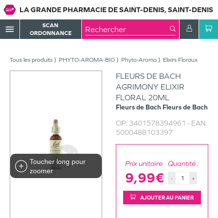
LA GRANDE PHARMACIE DE SAINT-DENIS, SAINT-DENIS
SCAN
menu
ORDONNANCE
Tous les produits
PHYTO-AROMA-BIO
Phyto-Aroma
Elixirs Floraux
FLEURS DE BACH
AGRIMONY ELIXIR
FLORAL 20ML
Fleurs de Bach
Fleurs de Bach
CIP:
3401578394961
- EAN:
5000488103397
Toucher long pour
Prix unitaire
Quantité :
zoomer
9,99€
-
+
AJOUTER AU PANIER