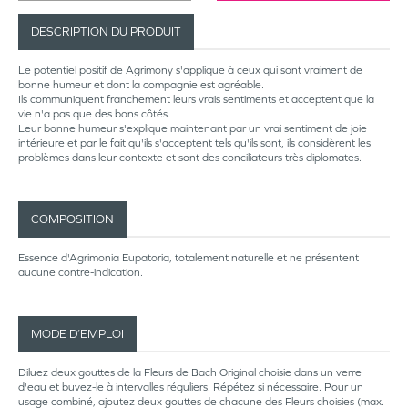
DESCRIPTION DU PRODUIT
Le potentiel positif de Agrimony s'applique à ceux qui sont vraiment de
bonne humeur et dont la compagnie est agréable.
Ils communiquent franchement leurs vrais sentiments et acceptent que la
vie n'a pas que des bons côtés.
Leur bonne humeur s'explique maintenant par un vrai sentiment de joie
intérieure et par le fait qu'ils s'acceptent tels qu'ils sont, ils considèrent les
problèmes dans leur contexte et sont des conciliateurs très diplomates.
COMPOSITION
Essence d'Agrimonia Eupatoria, totalement naturelle et ne présentent
aucune contre-indication.
MODE D’EMPLOI
Diluez deux gouttes de la Fleurs de Bach Original choisie dans un verre
d'eau et buvez-le à intervalles réguliers. Répétez si nécessaire. Pour un
usage combiné, ajoutez deux gouttes de chacune des Fleurs choisies (max.