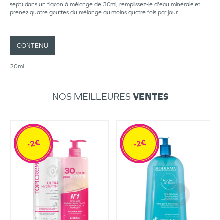
sept) dans un flacon à mélange de 30ml, remplissez-le d'eau minérale et
prenez quatre gouttes du mélange au moins quatre fois par jour.
CONTENU
20ml
NOS MEILLEURES
VENTES
-2€
-2€