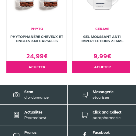
PHYTO
CERAVE
PHYTOPHANÈRE CHEVEUX ET
GEL MOUSSANT ANTI-
ONGLES 240 CAPSULES
IMPERFECTIONS 236ML
24,99€
9,99€
ACHETER
ACHETER
Scan
Messagerie
d'ordonnance
sécurisée
Actualités
Click and Collect
Pharmabest
parapharmacie
Prenez
Facebook