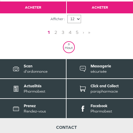
ACHETER
ACHETER
Afficher :
1
2
3
4
5
›
»
Haut
Scan
Messagerie
d'ordonnance
sécurisée
Actualités
Click and Collect
Pharmabest
parapharmacie
Prenez
Facebook
Rendez-vous
Pharmabest
CONTACT