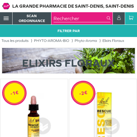
LA GRANDE PHARMACIE DE SAINT-DENIS, SAINT-DENIS
SCAN
menu
ORDONNANCE
FILTRER PAR
Tous les produits
PHYTO-AROMA-BIO
Phyto-Aroma
Elixirs Floraux
ELIXIRS FLORAUX
-1€
-2€