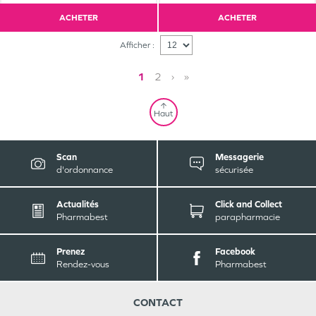
ACHETER
ACHETER
Afficher :
1
2
›
»
Haut
Scan
Messagerie
d'ordonnance
sécurisée
Actualités
Click and Collect
Pharmabest
parapharmacie
Prenez
Facebook
Rendez-vous
Pharmabest
CONTACT