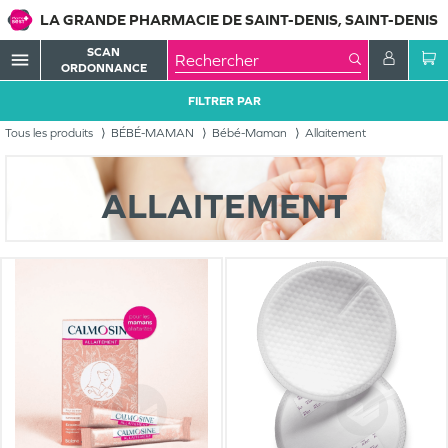
LA GRANDE PHARMACIE DE SAINT-DENIS, SAINT-DENIS
SCAN
menu
ORDONNANCE
FILTRER PAR
Tous les produits
BÉBÉ-MAMAN
Bébé-Maman
Allaitement
ALLAITEMENT