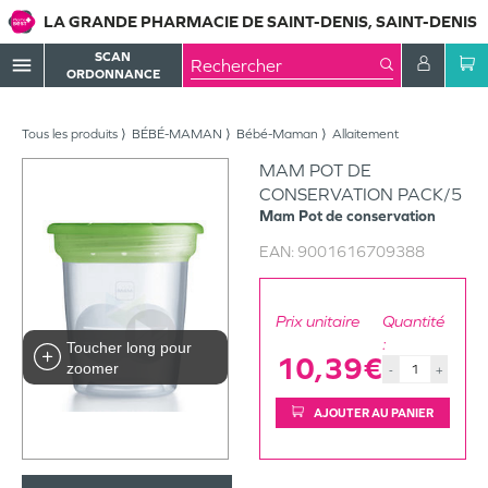
LA GRANDE PHARMACIE DE SAINT-DENIS, SAINT-DENIS
SCAN
menu
ORDONNANCE
Tous les produits
BÉBÉ-MAMAN
Bébé-Maman
Allaitement
MAM POT DE
CONSERVATION PACK/5
Mam
Pot de conservation
EAN:
9001616709388
Prix unitaire
Quantité
:
Toucher long pour
10,39€
zoomer
-
+
AJOUTER AU PANIER