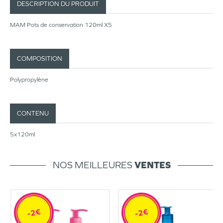
DESCRIPTION DU PRODUIT
MAM Pots de conservation 120ml X5
COMPOSITION
Polypropylène
CONTENU
5x120ml
NOS MEILLEURES
VENTES
-2€
-2€