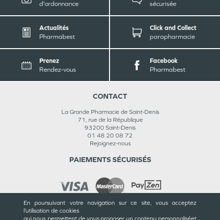
d'ordonnance
sécurisée
Actualités
Click and Collect
Pharmabest
parapharmacie
Prenez
Facebook
Rendez-vous
Pharmabest
CONTACT
La Grande Pharmacie de Saint-Denis
71, rue de la République
93200
Saint-Denis
01 48 20 08 72
Rejoignez-nous
PAIEMENTS SÉCURISÉS
En poursuivant votre navigation sur ce site, vous acceptez
l’utilisation de cookies
INFORMATIONS
qui nous permettent de vous proposer un contenu personnalisé
et