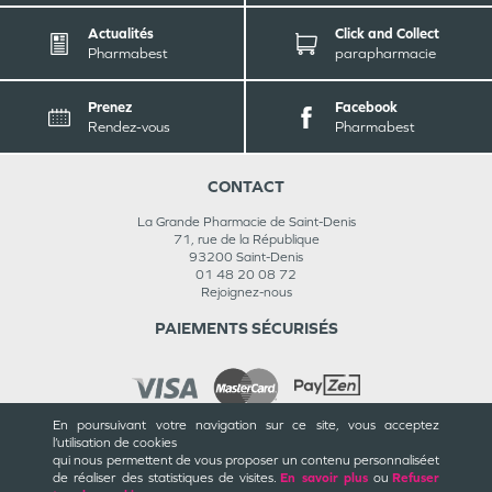
Actualités
Click and Collect
Pharmabest
parapharmacie
Prenez
Facebook
Rendez-vous
Pharmabest
CONTACT
La Grande Pharmacie de Saint-Denis
71, rue de la République
93200
Saint-Denis
01 48 20 08 72
Rejoignez-nous
PAIEMENTS SÉCURISÉS
En poursuivant votre navigation sur ce site, vous acceptez
l’utilisation de cookies
INFORMATIONS
qui nous permettent de vous proposer un contenu personnalisé
et
de réaliser des statistiques de visites.
En savoir plus
ou
Refuser
CGU / CGV