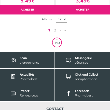
5,49€
3,49€
ACHETER
ACHETER
Afficher :
1
2
›
»
Haut
Scan
Messagerie
d'ordonnance
sécurisée
Actualités
Click and Collect
Pharmabest
parapharmacie
Prenez
Facebook
Rendez-vous
Pharmabest
CONTACT