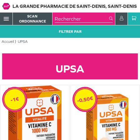
LA GRANDE PHARMACIE DE SAINT-DENIS, SAINT-DENIS
SCAN
menu
ORDONNANCE
FILTRER PAR
Accueil
UPSA
UPSA
-0,50€
-1€