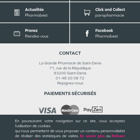
Actualités
Click and Collect
Pharmabest
parapharmacie
Prenez
Facebook
Rendez-vous
Pharmabest
CONTACT
La Grande Pharmacie de Saint-Denis
71, rue de la République
93200
Saint-Denis
01 48 20 08 72
Rejoignez-nous
PAIEMENTS SÉCURISÉS
En poursuivant votre navigation sur ce site, vous acceptez
l’utilisation de cookies
INFORMATIONS
qui nous permettent de vous proposer un contenu personnalisé
et
de réaliser des statistiques de visites.
En savoir plus
ou
Refuser
CGU / CGV