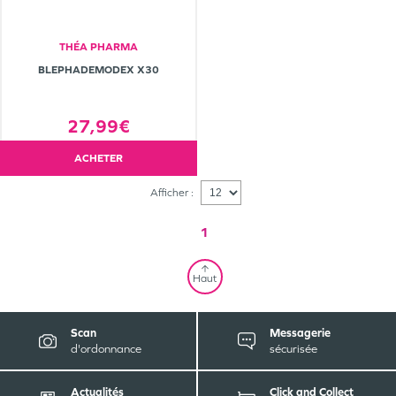
THÉA PHARMA
BLEPHADEMODEX X30
27,99€
ACHETER
Afficher :
1
Haut
Scan
Messagerie
d'ordonnance
sécurisée
Actualités
Click and Collect