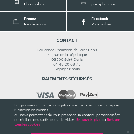
Pharmabest
parapharmacie
Prenez
Facebook
Rendez-vous
Pharmabest
CONTACT
La Grande Pharmacie de Saint-Denis
71, rue de la République
93200
Saint-Denis
01 48 20 08 72
Rejoignez-nous
PAIEMENTS SÉCURISÉS
En poursuivant votre navigation sur ce site, vous acceptez
l’utilisation de cookies
INFORMATIONS
qui nous permettent de vous proposer un contenu personnalisé
et
de réaliser des statistiques de visites.
En savoir plus
ou
Refuser
CGU / CGV
tous les cookies
Mentions légales
Plan du site