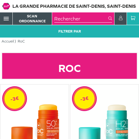
LA GRANDE PHARMACIE DE SAINT-DENIS, SAINT-DENIS
SCAN
menu
ORDONNANCE
FILTRER PAR
Accueil
RoC
ROC
-3€
-3€