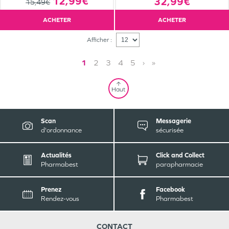
12,99€
32,99€
15,49€
ACHETER
ACHETER
Afficher :
1
2
3
4
5
›
»
Haut
Scan
Messagerie
d'ordonnance
sécurisée
Actualités
Click and Collect
Pharmabest
parapharmacie
Prenez
Facebook
Rendez-vous
Pharmabest
CONTACT