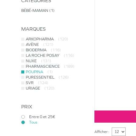
CATÉGORIES
BÉBÉ-MAMAN
1
MARQUES
ARKOPHARMA
(120)
AVÈNE
(121)
BIODERMA
(116)
LA ROCHE POSAY
(116)
NUXE
(131)
PHARMASCIENCE
(189)
POUPINA
(1)
PURESSENTIEL
(126)
SVR
(124)
URIAGE
(120)
PRIX
Entre 0 et 25€
Tous
Afficher :