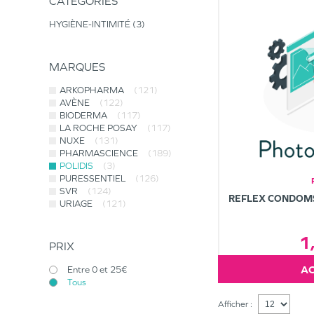
CATÉGORIES
HYGIÈNE-INTIMITÉ
3
MARQUES
ARKOPHARMA
(121)
AVÈNE
(122)
BIODERMA
(117)
LA ROCHE POSAY
(117)
NUXE
(131)
PHARMASCIENCE
(189)
POLIDIS
(3)
PURESSENTIEL
(126)
SVR
(124)
REFLEX CONDOMS
URIAGE
(121)
1
PRIX
Entre 0 et 25€
Tous
Afficher :