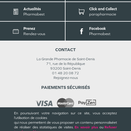
Actualités
Click and Collect
Pharmabest
parapharmacie
Prenez
Facebook
Rendez-vous
Pharmabest
CONTACT
La Grande Pharmacie de Saint-Denis
71, rue de la République
93200
Saint-Denis
01 48 20 08 72
Rejoignez-nous
PAIEMENTS SÉCURISÉS
En poursuivant votre navigation sur ce site, vous acceptez
l’utilisation de cookies
INFORMATIONS
qui nous permettent de vous proposer un contenu personnalisé
et
de réaliser des statistiques de visites.
En savoir plus
ou
Refuser
CGU / CGV