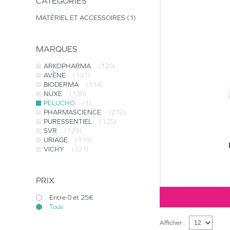
CATÉGORIES
MATÉRIEL ET ACCESSOIRES
1
MARQUES
ARKOPHARMA
(120)
AVÈNE
(121)
BIODERMA
(114)
NUXE
(130)
PELUCHO
(1)
PHARMASCIENCE
(212)
PURESSENTIEL
(125)
SVR
(129)
URIAGE
(119)
VICHY
(121)
PRIX
Entre 0 et 25€
Tous
Afficher :