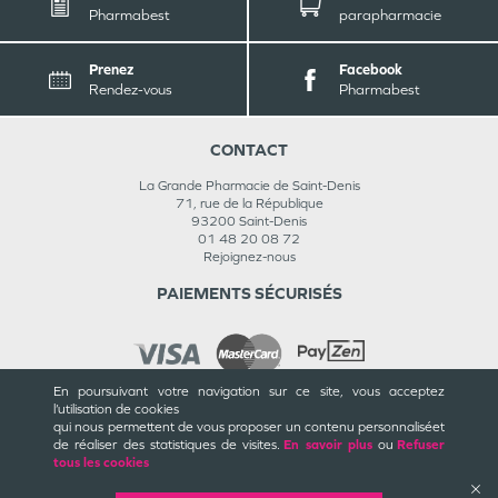
Pharmabest
parapharmacie
Prenez
Facebook
Rendez-vous
Pharmabest
CONTACT
La Grande Pharmacie de Saint-Denis
71, rue de la République
93200
Saint-Denis
01 48 20 08 72
Rejoignez-nous
PAIEMENTS SÉCURISÉS
En poursuivant votre navigation sur ce site, vous acceptez
l’utilisation de cookies
INFORMATIONS
qui nous permettent de vous proposer un contenu personnalisé
et
de réaliser des statistiques de visites.
En savoir plus
ou
Refuser
CGU / CGV
tous les cookies
Mentions légales
Plan du site