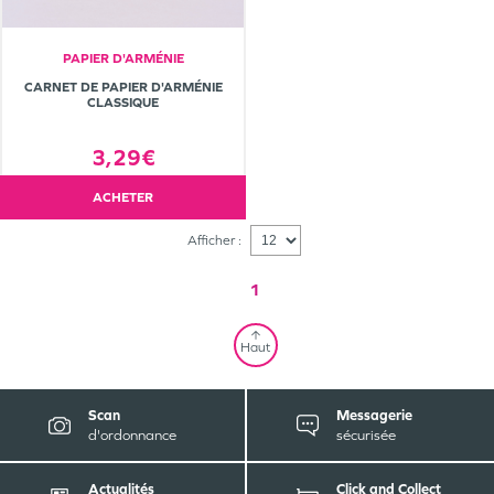
PAPIER D'ARMÉNIE
CARNET DE PAPIER D'ARMÉNIE
CLASSIQUE
3,29€
ACHETER
Afficher :
1
Haut
Scan
Messagerie
d'ordonnance
sécurisée
Actualités
Click and Collect