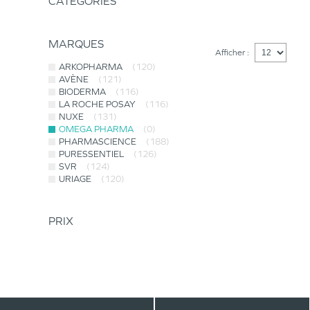
CATÉGORIES
MARQUES
Afficher :
ARKOPHARMA
(120)
AVÈNE
(121)
BIODERMA
(116)
LA ROCHE POSAY
(116)
NUXE
(131)
OMEGA PHARMA
(0)
PHARMASCIENCE
(188)
PURESSENTIEL
(126)
SVR
(124)
URIAGE
(120)
PRIX