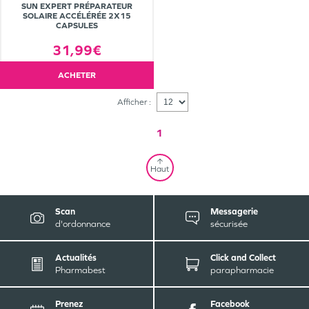
SUN EXPERT PRÉPARATEUR
SOLAIRE ACCÉLÉRÉE 2X15
CAPSULES
31,99€
ACHETER
Afficher :
1
Haut
Scan
Messagerie
d'ordonnance
sécurisée
Actualités
Click and Collect
Pharmabest
parapharmacie
Prenez
Facebook