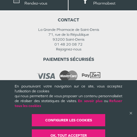
Rendez-vous
Pharmabest
CONTACT
La Grande Pharmacie de Saint-Denis
71, rue de la République
93200
Saint-Denis
01 48 20 08 72
Rejoignez-nous
PAIEMENTS SÉCURISÉS
En poursuivant votre navigation sur ce site, vous acceptez
l’utilisation de cookies
INFORMATIONS
qui nous permettent de vous proposer un contenu personnalisé
et
de réaliser des statistiques de visites.
En savoir plus
ou
Refuser
CGU / CGV
tous les cookies
Mentions légales
Plan du site
Cookies et confidentialité
CONFIGURER LES COOKIES
Rappels de produits
©
Valwin
Création
2018-2026
OK, TOUT ACCEPTER