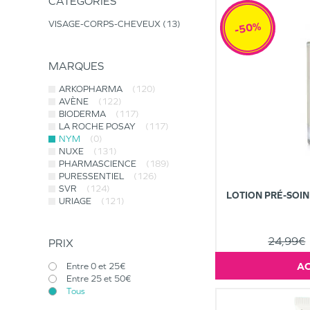
CATÉGORIES
VISAGE-CORPS-CHEVEUX
13
-50%
MARQUES
ARKOPHARMA
(120)
AVÈNE
(122)
BIODERMA
(117)
LA ROCHE POSAY
(117)
NYM
(0)
NUXE
(131)
PHARMASCIENCE
(189)
PURESSENTIEL
(126)
SVR
(124)
LOTION PRÉ-SOI
URIAGE
(121)
24,99€
PRIX
Entre 0 et 25€
Entre 25 et 50€
Tous