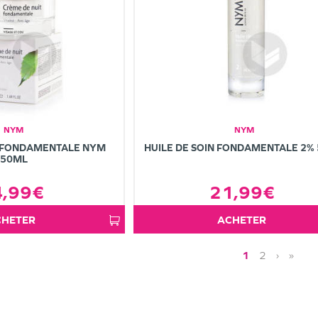
NYM
NYM
T FONDAMENTALE NYM
HUILE DE SOIN FONDAMENTALE 2%
50ML
4,99€
21,99€
ACHETER
ACHETER
1
2
›
»