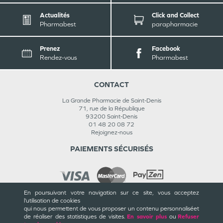
Actualités
Click and Collect
Pharmabest
parapharmacie
Prenez
Facebook
Rendez-vous
Pharmabest
CONTACT
La Grande Pharmacie de Saint-Denis
71, rue de la République
93200
Saint-Denis
01 48 20 08 72
Rejoignez-nous
PAIEMENTS SÉCURISÉS
En poursuivant votre navigation sur ce site, vous acceptez
l’utilisation de cookies
INFORMATIONS
qui nous permettent de vous proposer un contenu personnalisé
et
de réaliser des statistiques de visites.
En savoir plus
ou
Refuser
CGU / CGV