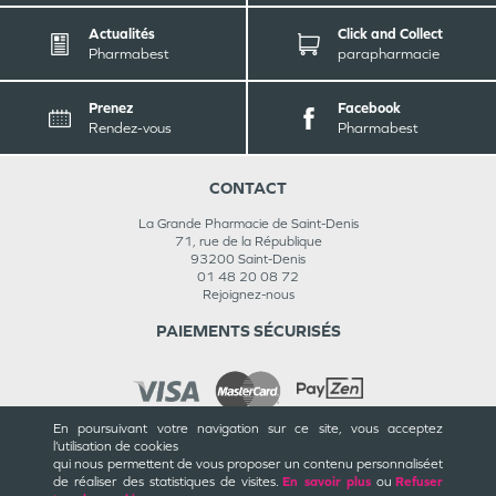
Actualités
Click and Collect
Pharmabest
parapharmacie
Prenez
Facebook
Rendez-vous
Pharmabest
CONTACT
La Grande Pharmacie de Saint-Denis
71, rue de la République
93200
Saint-Denis
01 48 20 08 72
Rejoignez-nous
PAIEMENTS SÉCURISÉS
En poursuivant votre navigation sur ce site, vous acceptez
l’utilisation de cookies
INFORMATIONS
qui nous permettent de vous proposer un contenu personnalisé
et
de réaliser des statistiques de visites.
En savoir plus
ou
Refuser
CGU / CGV