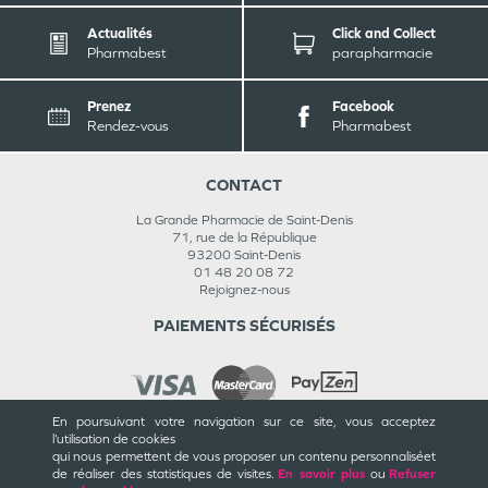
Actualités
Click and Collect
Pharmabest
parapharmacie
Prenez
Facebook
Rendez-vous
Pharmabest
CONTACT
La Grande Pharmacie de Saint-Denis
71, rue de la République
93200
Saint-Denis
01 48 20 08 72
Rejoignez-nous
PAIEMENTS SÉCURISÉS
En poursuivant votre navigation sur ce site, vous acceptez
l’utilisation de cookies
INFORMATIONS
qui nous permettent de vous proposer un contenu personnalisé
et
de réaliser des statistiques de visites.
En savoir plus
ou
Refuser
CGU / CGV