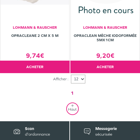
LOHMANN & RAUSCHER
LOHMANN & RAUSCHER
OPRACLEANE 2 CM X 5 M
OPRACLEAN MÈCHE IODOFORMÉE
5MX1CM
9,74€
9,20€
ACHETER
ACHETER
Afficher :
1
Haut
Scan
Messagerie
d'ordonnance
sécurisée