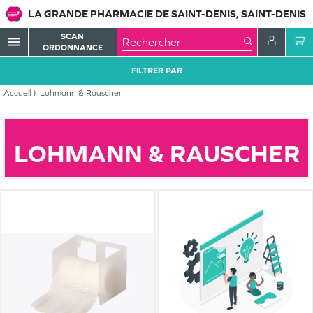
LA GRANDE PHARMACIE DE SAINT-DENIS, SAINT-DENIS
SCAN
menu
ORDONNANCE
FILTRER PAR
Accueil
Lohmann & Rauscher
LOHMANN & RAUSCHER