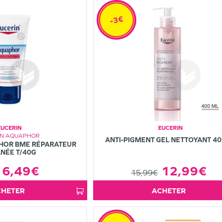
-3€
EUCERIN
EUCERIN
IN AQUAPHOR
ANTI-PIGMENT GEL NETTOYANT 4
HOR BME RÉPARATEUR
NÉE T/40G
12,99€
6,49€
15,99€
ACHETER
ACHETER