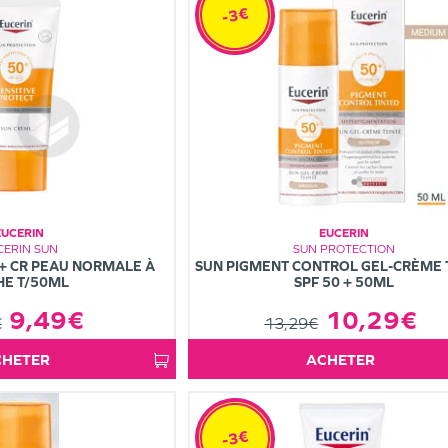
-3€
EUCERIN
EUCERIN
CERIN SUN
SUN PROTECTION
 + CR PEAU NORMALE À
SUN PIGMENT CONTROL GEL-CRÈME 
HE T/50ML
SPF 50 + 50ML
9,49€
10,29€
€
13,29€
ACHETER
ACHETER
-3€