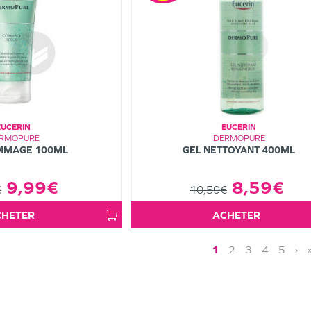
EUCERIN
EUCERIN
RMOPURE
DERMOPURE
MMAGE 100ML
GEL NETTOYANT 400ML
9,99€
8,59€
€
10,59€
ACHETER
ACHETER
1
2
3
4
5
›