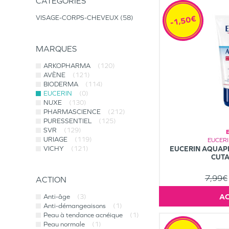
CATÉGORIES
-1,50€
VISAGE-CORPS-CHEVEUX
58
MARQUES
ARKOPHARMA
(120)
AVÈNE
(121)
BIODERMA
(114)
EUCERIN
(0)
NUXE
(130)
PHARMASCIENCE
(212)
PURESSENTIEL
(125)
SVR
(129)
URIAGE
(119)
EUCER
EUCERIN AQUAP
VICHY
(121)
CUTA
7,99€
ACTION
Anti-âge
(3)
Anti-démangeaisons
(1)
Peau à tendance acnéique
(1)
Peau normale
(1)