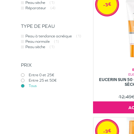
Peau sèche
(1)
-3€
Réparateur
(4)
TYPE DE PEAU
Peau à tendance acnéique
(1)
Peau normale
(1)
Peau sèche
(1)
PRIX
EU
Entre 0 et 25€
EUCERIN SUN 50
Entre 25 et 50€
SÈC
Tous
12,49
-3€