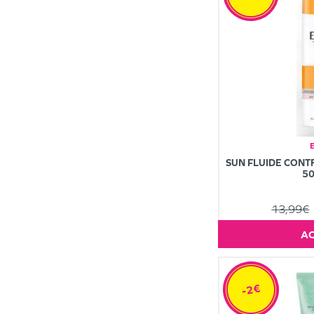
SUN FLUIDE CONT
50
13,99€
-2€