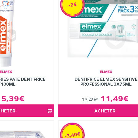
-2€
ELMEX
ELMEX
IES PÂTE DENTIFRICE
DENTIFRICE ELMEX SENSITIVE
/100ML
PROFESSIONAL 3X75ML
5,39€
11,49€
13,49€
ACHETER
ACHETER
-3,40€