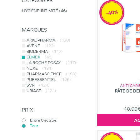
CATÉGORIES
HYGIÈNE-INTIMITÉ
46
-40%
MARQUES
ARKOPHARMA
(120)
AVÈNE
(122)
BIODERMA
(117)
ELMEX
(46)
LA ROCHE POSAY
(117)
NUXE
(131)
PHARMASCIENCE
(189)
PURESSENTIEL
(126)
SVR
(124)
ANTI-CARI
PÂTE DE DE
URIAGE
(121)
10,99
PRIX
Entre 0 et 25€
Tous