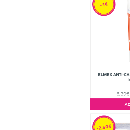
-1€
ELMEX ANTI-CAR
T
6,39€
-2,50€