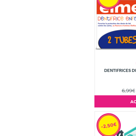
DENTIFRICES 
6,99€
-2,50€