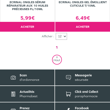
ECRINAL ONGLES SÉRUM
ECRINAL ONGLES GEL ÉMOLLIENT
RÉPARATEUR AUX 10 HUILES
CUTICULE T/10ML
PRÉCIEUSES FL/10ML
5,99€
6,49€
ACHETER
ACHETER
Afficher :
1
Haut
Scan
Messagerie
d'ordonnance
sécurisée
Actualités
Click and Collect
Pharmabest
parapharmacie
Prenez
Facebook