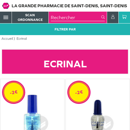
LA GRANDE PHARMACIE DE SAINT-DENIS, SAINT-DENIS
SCAN
menu
ORDONNANCE
FILTRER PAR
Accueil
Ecrinal
ECRINAL
-2€
-2€