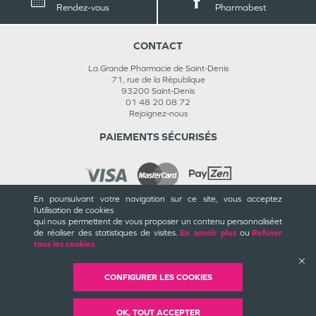
Rendez-vous
Pharmabest
CONTACT
La Grande Pharmacie de Saint-Denis
71, rue de la République
93200
Saint-Denis
01 48 20 08 72
Rejoignez-nous
PAIEMENTS SÉCURISÉS
En poursuivant votre navigation sur ce site, vous acceptez
l’utilisation de cookies
INFORMATIONS
qui nous permettent de vous proposer un contenu personnalisé
et
de réaliser des statistiques de visites.
En savoir plus
ou
Refuser
CGU / CGV
tous les cookies
Mentions légales
Plan du site
Cookies et confidentialité
CONFIGURER LES COOKIES
Rappels de produits
©
Valwin
Création
2018-2026
OK, TOUT ACCEPTER