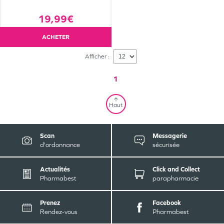
19,99€
ACHETER
Afficher :
1
Haut
Scan
Messagerie
d'ordonnance
sécurisée
Actualités
Click and Collect
Pharmabest
parapharmacie
Prenez
Facebook
Rendez-vous
Pharmabest