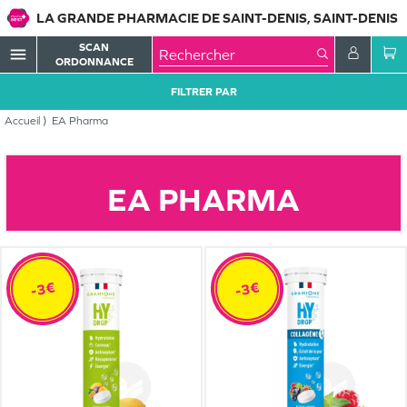
LA GRANDE PHARMACIE DE SAINT-DENIS, SAINT-DENIS
SCAN
menu
ORDONNANCE
FILTRER PAR
Accueil
EA Pharma
EA PHARMA
-3€
-3€