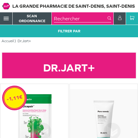
LA GRANDE PHARMACIE DE SAINT-DENIS, SAINT-DENIS
SCAN
menu
ORDONNANCE
FILTRER PAR
Accueil
Dr.Jart+
DR.JART+
-1,11€