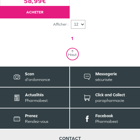
58,99€
ACHETER
Afficher :
1
Haut
Scan
Messagerie
d'ordonnance
sécurisée
Actualités
Click and Collect
Pharmabest
parapharmacie
Prenez
Facebook
Rendez-vous
Pharmabest
CONTACT