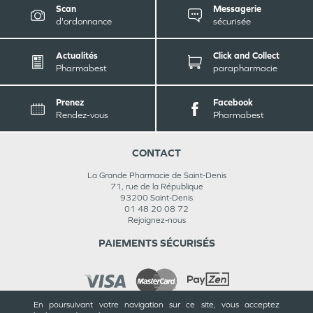
Scan
Messagerie
d'ordonnance
sécurisée
Actualités
Click and Collect
Pharmabest
parapharmacie
Prenez
Facebook
Rendez-vous
Pharmabest
CONTACT
La Grande Pharmacie de Saint-Denis
71, rue de la République
93200
Saint-Denis
01 48 20 08 72
Rejoignez-nous
PAIEMENTS SÉCURISÉS
En poursuivant votre navigation sur ce site, vous acceptez