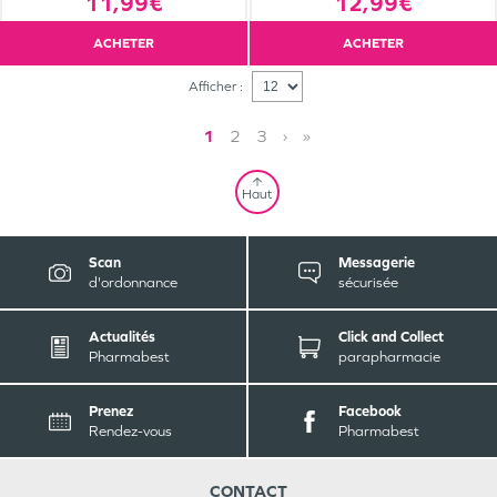
11,99€
12,99€
ACHETER
ACHETER
Afficher :
1
2
3
›
»
Haut
Scan
Messagerie
d'ordonnance
sécurisée
Actualités
Click and Collect
Pharmabest
parapharmacie
Prenez
Facebook
Rendez-vous
Pharmabest
CONTACT