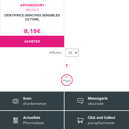
ARTHRODONT
PROTECT
DENTIFRICE GENCIVES SENSIBLES
2X75ML
8,19€
ACHETER
Afficher :
1
Haut
Scan
Messagerie
d'ordonnance
sécurisée
Actualités
Click and Collect
Pharmabest
parapharmacie