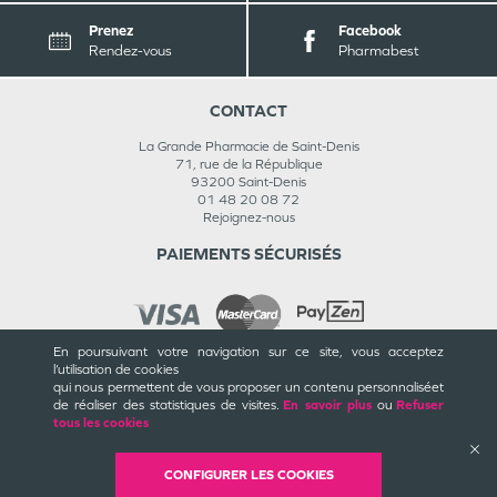
Prenez
Facebook
Rendez-vous
Pharmabest
CONTACT
La Grande Pharmacie de Saint-Denis
71, rue de la République
93200
Saint-Denis
01 48 20 08 72
Rejoignez-nous
PAIEMENTS SÉCURISÉS
En poursuivant votre navigation sur ce site, vous acceptez
l’utilisation de cookies
INFORMATIONS
qui nous permettent de vous proposer un contenu personnalisé
et
de réaliser des statistiques de visites.
En savoir plus
ou
Refuser
CGU / CGV
tous les cookies
Mentions légales
Plan du site
Cookies et confidentialité
CONFIGURER LES COOKIES
Rappels de produits