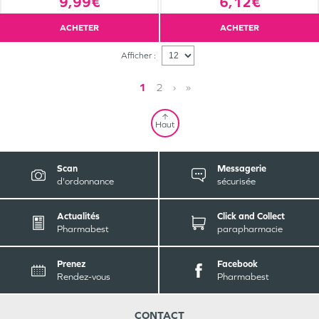
9,99€
6,12€
ACHETER
ACHETER
Afficher :
1
2
›
»
Haut
Scan
Messagerie
d'ordonnance
sécurisée
Actualités
Click and Collect
Pharmabest
parapharmacie
Prenez
Facebook
Rendez-vous
Pharmabest
CONTACT