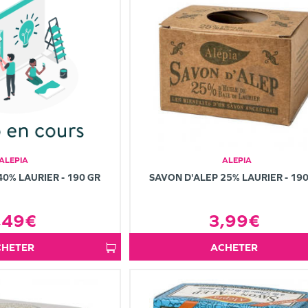
ALEPIA
ALEPIA
40% LAURIER - 190 GR
SAVON D'ALEP 25% LAURIER - 19
,49€
3,99€
ACHETER
ACHETER