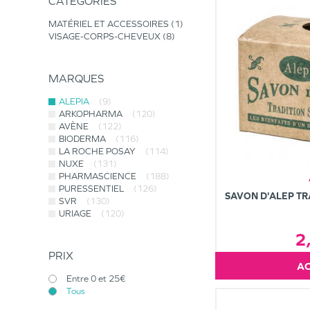
CATÉGORIES
MATÉRIEL ET ACCESSOIRES
1
VISAGE-CORPS-CHEVEUX
8
MARQUES
ALEPIA
(9)
ARKOPHARMA
(120)
AVÈNE
(122)
BIODERMA
(116)
LA ROCHE POSAY
(114)
NUXE
(131)
PHARMASCIENCE
(188)
PURESSENTIEL
(126)
SAVON D'ALEP TR
SVR
(130)
URIAGE
(120)
2
PRIX
Entre 0 et 25€
Tous