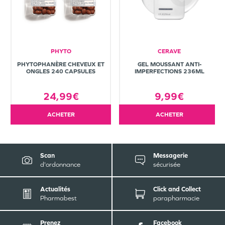
PHYTO
CERAVE
PHYTOPHANÈRE CHEVEUX ET
GEL MOUSSANT ANTI-
ONGLES 240 CAPSULES
IMPERFECTIONS 236ML
24,99€
9,99€
ACHETER
ACHETER
Scan
Messagerie
d'ordonnance
sécurisée
Actualités
Click and Collect
Pharmabest
parapharmacie
Prenez
Facebook