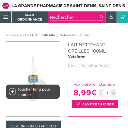
LA GRANDE PHARMACIE DE SAINT-DENIS, SAINT-DENIS
SCAN
menu
ORDONNANCE
Tous les produits
VÉTÉRINAIRE
Vétérinaire
Chien
LAIT NETTOYANT
OREILLES 100ML
Vetoform
EAN:
3760054070479
Prix unitaire
Quantité :
Toucher long pour
8,99€
-
+
zoomer
AJOUTER AU PANIER
DESCRIPTION DU PRODUIT