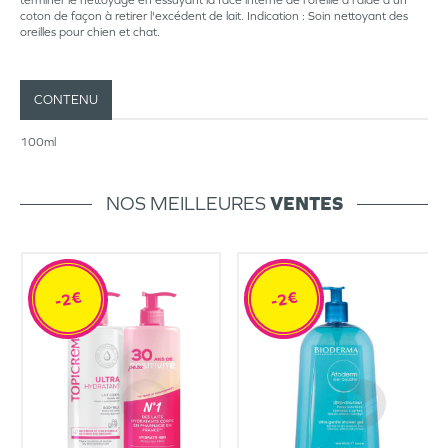
terminer le nettoyage en essuyant la face interne de l'oreille à l'aide d'un
coton de façon à retirer l'excédent de lait. Indication : Soin nettoyant des
oreilles pour chien et chat.
CONTENU
100ml
NOS MEILLEURES
VENTES
-2€
-2€