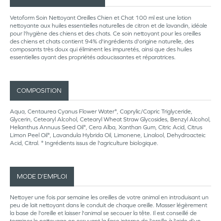
Vetoform Soin Nettoyant Oreilles Chien et Chat 100 ml est une lotion
nettoyante aux huiles essentielles naturelles de citron et de lavandin, idéale
pour l'hygiène des chiens et des chats. Ce soin nettoyant pour les oreilles
des chiens et chats contient 94% d'ingrédients d'origine naturelle, des
composants très doux qui éliminent les impuretés, ainsi que des huiles
essentielles ayant des propriétés adoucissantes et réparatrices.
COMPOSITION
Aqua, Centaurea Cyanus Flower Water*, Caprylic/Capric Triglyceride,
Glycerin, Cetearyl Alcohol, Cetearyl Wheat Straw Glycosides, Benzyl Alcohol,
Helianthus Annuus Seed Oil*, Cera Alba, Xanthan Gum, Citric Acid, Citrus
Limon Peel Oil*, Lavandula Hybrida Oil, Limonene, Linalool, Dehydroacteic
Acid, Citral. * Ingrédients issus de l'agriculture biologique.
MODE D’EMPLOI
Nettoyer une fois par semaine les oreilles de votre animal en introduisant un
peu de lait nettoyant dans le conduit de chaque oreille. Masser légèrement
la base de l'oreille et laisser l'animal se secouer la tête. Il est conseillé de