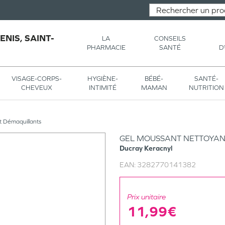
NIS, SAINT-
LA
CONSEILS
PHARMACIE
SANTÉ
D
VISAGE-CORPS-
HYGIÈNE-
BÉBÉ-
SANTÉ-
CHEVEUX
INTIMITÉ
MAMAN
NUTRITION
t Démaquillants
GEL MOUSSANT NETTOYANT
Ducray
Keracnyl
EAN:
3282770141382
Prix unitaire
11,99€