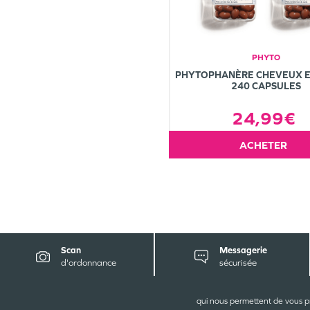
PHYTO
PHYTOPHANÈRE CHEVEUX E
240 CAPSULES
24,99€
ACHETER
Scan
Messagerie
d'ordonnance
sécurisée
CONT
qui nous permettent de vous p