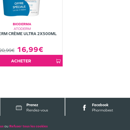
BIODERMA
ATODERM
ERM CRÈME ULTRA 2X500ML
16,99€
20,99€
ACHETER
Prenez
Facebook
Rendez-vous
Pharmabest
ALES
PAIEMENTS SÉCURISÉS
lus
ou
Refuser tous les cookies