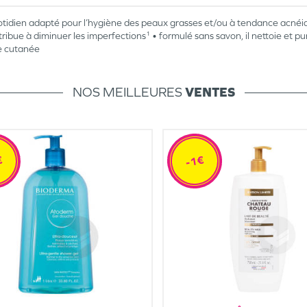
otidien adapté pour l’hygiène des peaux grasses et/ou à tendance acnéi
ntribue à diminuer les imperfections¹ • formulé sans savon, il nettoie et pu
ce cutanée
NOS MEILLEURES
VENTES
€
-1€