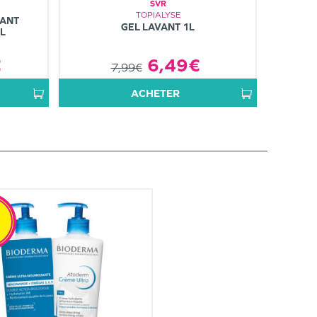
SVR
TOPIALYSE
TANT
GEL LAVANT 1L
L
€
6,49€
7,99€
ACHETER