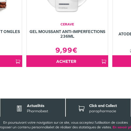
CERAVE
T ONGLES
GEL MOUSSANT ANTI-IMPERFECTIONS
ATOD
236ML
9,99€
ACHETER
Actualités
Click and Collect
Pharmabest
parapharmacie
En poursuivant votre navigation sur ce site, vous acceptez l’utilisation de cookies
ACT
EZ-NOUS
INFORMATIONS
LÉG
roposer un contenu personnalisé
et de réaliser des statistiques de visites.
En savoir p