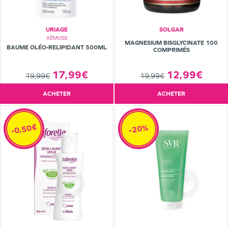
URIAGE
SOLGAR
XÉMOSE
MAGNESIUM BISGLYCINATE 100
BAUME OLÉO-RELIPIDANT 500ML
COMPRIMÉS
17,99€
12,99€
19,99€
19,99€
ACHETER
ACHETER
-0,50€
-20%