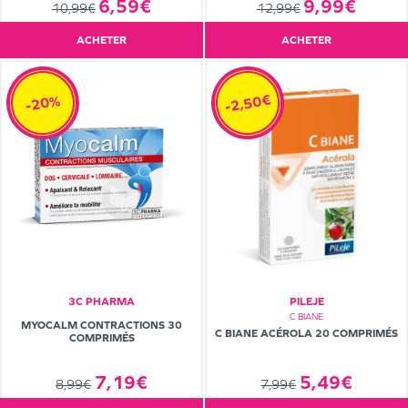
6,59€
9,99€
10,99€
12,99€
ACHETER
ACHETER
-2,50€
-20%
3C PHARMA
PILEJE
C BIANE
MYOCALM CONTRACTIONS 30
C BIANE ACÉROLA 20 COMPRIMÉS
COMPRIMÉS
5,49€
7,19€
7,99€
8,99€