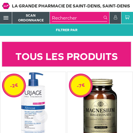
LA GRANDE PHARMACIE DE SAINT-DENIS, SAINT-DENIS
SCAN
menu
ORDONNANCE
FILTRER PAR
TOUS LES PRODUITS
-2€
-7€