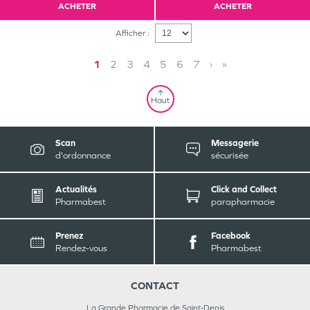
ACHETER
ACHETER
Afficher :
1
2
3
4
5
6
7
›
»
Haut
Scan
Messagerie
d'ordonnance
sécurisée
Actualités
Click and Collect
Pharmabest
parapharmacie
Prenez
Facebook
Rendez-vous
Pharmabest
CONTACT
La Grande Pharmacie de Saint-Denis