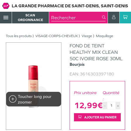
LA GRANDE PHARMACIE DE SAINT-DENIS, SAINT-DENIS
SCAN
menu
ORDONNANCE
Tous les produits
VISAGE-CORPS-CHEVEUX
Visage
Maquillage
FOND DE TEINT
HEALTHY MIX CLEAN
50C IVOIRE ROSE 30ML
Bourjois
EAN:
3616303397180
Prix unitaire
Quantité
Toucher long pour
:
zoomer
12,99€
-
+
AJOUTER AU PANIER