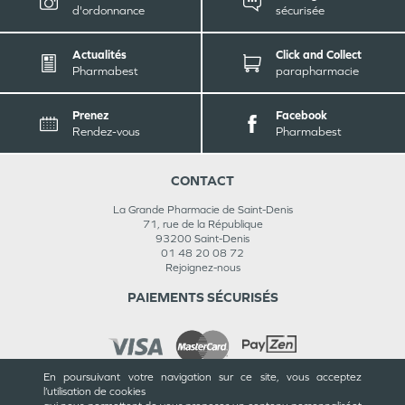
d'ordonnance
sécurisée
Actualités
Click and Collect
Pharmabest
parapharmacie
Prenez
Facebook
Rendez-vous
Pharmabest
CONTACT
La Grande Pharmacie de Saint-Denis
71, rue de la République
93200
Saint-Denis
01 48 20 08 72
Rejoignez-nous
PAIEMENTS SÉCURISÉS
En poursuivant votre navigation sur ce site, vous acceptez
l’utilisation de cookies
INFORMATIONS