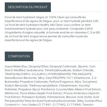
DESCRIPTION DU PRODUIT
Fond de teint hydratant Vegan et 100% Clean qui camoufle les
imperfections et les signes de fatigue, pour un teint hydraté pendant 24h.
Le fond de teint hydratant Healthy Mix Clean vous confère un teint
instantanément hydraté pour une peau éclatante. Composée à 85%
d'ingrédients d'origine naturelle, la formule enrichie en vitamines C, E et B5
de ce fond de teint longue tenue permet de camoufler toutes les
imperfections et les signes de fatigue.
COMPOSITION
Aqua/Water/Eau, Dicaprylyl Ether, Dicaprylyl Carbonate, Glycerin, Corn
Starch Modified, Isododecane, Trimethylsiloxysilicate, Sodium Chloride,
TRI(POLYGLYCERYL-3/LAURYL) HYDROGENATED TRILINOLEATE,
Stearalkonium Bentonite, Silica, Cetyl PEG/PPG-10/1 Dimethicone, 2,3-
Butanediol, Propylene Carbonate, Parfum/Fragrance, Mica, Tocopherol,
Sodium Benzoate, Triethoxycaprylylsilane, Chlorphenesin, Ascorbyl
Palmitate, Propylene Glycol, Panthenol, Cucumis Melo (Melon) Fruit Extract,
Methicone, Pyrus Malus (Apple) Fruit Extract, Prunus Armeniaca (Apricot)
Fruit Extract, Potassium Sorbate, Pantolactone, Benzoic Acid, Sorbic Acid,
Pentaerythrityl Tetra-di-t-butyl Hydroxyhydrocinnamate, [May Contain/Peut
Contenir/+/-: Iron Oxides (CI 77491, CI 77492, CI 77499), Titanium