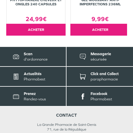
PHYTOPHANÈRE CHEVEUX ET
GEL MOUSSANT ANTI-
ONGLES 240 CAPSULES
IMPERFECTIONS 236ML
24,99€
9,99€
ACHETER
ACHETER
Scan
Messagerie
d'ordonnance
sécurisée
Actualités
Click and Collect
Pharmabest
parapharmacie
Prenez
Facebook
Rendez-vous
Pharmabest
CONTACT
La Grande Pharmacie de Saint-Denis
71, rue de la République