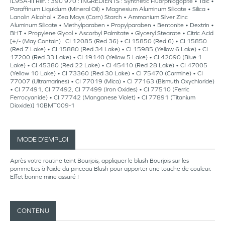
IL95A-III Réf. : 390 970 : INGREDIENTS : Synthetic Fluorphlogopite • Talc •
Paraffinum Liquidum (Mineral Oil) • Magnesium Aluminum Silicate • Silica •
Lanolin Alcohol • Zea Mays (Corn) Starch • Ammonium Silver Zinc
Aluminum Silicate • Methylparaben • Propylparaben • Bentonite • Dextrin •
BHT • Propylene Glycol • Ascorbyl Palmitate • Glyceryl Stearate • Citric Acid
[+/- (May Contain) : CI 12085 (Red 36) • CI 15850 (Red 6) • CI 15850
(Red 7 Lake) • CI 15880 (Red 34 Lake) • CI 15985 (Yellow 6 Lake) • CI
17200 (Red 33 Lake) • CI 19140 (Yellow 5 Lake) • CI 42090 (Blue 1
Lake) • CI 45380 (Red 22 Lake) • CI 45410 (Red 28 Lake) • CI 47005
(Yellow 10 Lake) • CI 73360 (Red 30 Lake) • CI 75470 (Carmine) • CI
77007 (Ultramarines) • CI 77019 (Mica) • CI 77163 (Bismuth Oxychloride)
• CI 77491, CI 77492, CI 77499 (Iron Oxides) • CI 77510 (Ferric
Ferrocyanide) • CI 77742 (Manganese Violet) • CI 77891 (Titanium
Dioxide)] 10BMT009-1
MODE D’EMPLOI
Après votre routine teint Bourjois, appliquer le blush Bourjois sur les
pommettes à l'aide du pinceau Blush pour apporter une touche de couleur.
Effet bonne mine assuré !
CONTENU