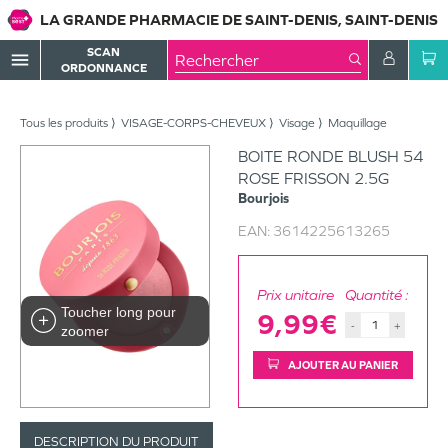
LA GRANDE PHARMACIE DE SAINT-DENIS, SAINT-DENIS
SCAN
menu
ORDONNANCE
Tous les produits
VISAGE-CORPS-CHEVEUX
Visage
Maquillage
BOITE RONDE BLUSH 54
ROSE FRISSON 2.5G
Bourjois
EAN:
3614225613265
Prix unitaire
Quantité :
Toucher long pour
9,99€
-
+
zoomer
AJOUTER AU PANIER
DESCRIPTION DU PRODUIT