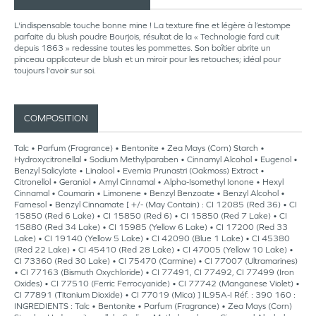
L'indispensable touche bonne mine ! La texture fine et légère à l’estompe
parfaite du blush poudre Bourjois, résultat de la « Technologie fard cuit
depuis 1863 » redessine toutes les pommettes. Son boîtier abrite un
pinceau applicateur de blush et un miroir pour les retouches; idéal pour
toujours l'avoir sur soi.
COMPOSITION
Talc • Parfum (Fragrance) • Bentonite • Zea Mays (Corn) Starch •
Hydroxycitronellal • Sodium Methylparaben • Cinnamyl Alcohol • Eugenol •
Benzyl Salicylate • Linalool • Evernia Prunastri (Oakmoss) Extract •
Citronellol • Geraniol • Amyl Cinnamal • Alpha-Isomethyl Ionone • Hexyl
Cinnamal • Coumarin • Limonene • Benzyl Benzoate • Benzyl Alcohol •
Farnesol • Benzyl Cinnamate [ +/- (May Contain) : CI 12085 (Red 36) • CI
15850 (Red 6 Lake) • CI 15850 (Red 6) • CI 15850 (Red 7 Lake) • CI
15880 (Red 34 Lake) • CI 15985 (Yellow 6 Lake) • CI 17200 (Red 33
Lake) • CI 19140 (Yellow 5 Lake) • CI 42090 (Blue 1 Lake) • CI 45380
(Red 22 Lake) • CI 45410 (Red 28 Lake) • CI 47005 (Yellow 10 Lake) •
CI 73360 (Red 30 Lake) • CI 75470 (Carmine) • CI 77007 (Ultramarines)
• CI 77163 (Bismuth Oxychloride) • CI 77491, CI 77492, CI 77499 (Iron
Oxides) • CI 77510 (Ferric Ferrocyanide) • CI 77742 (Manganese Violet) •
CI 77891 (Titanium Dioxide) • CI 77019 (Mica) ] IL95A-I Réf. : 390 160 :
INGREDIENTS : Talc • Bentonite • Parfum (Fragrance) • Zea Mays (Corn)