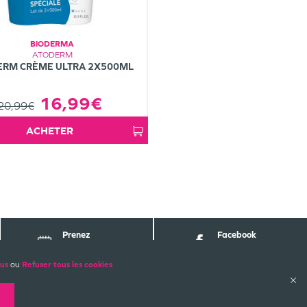
BIODERMA
ATODERM
ERM CRÈME ULTRA 2X500ML
16,99€
20,99€
ACHETER
Prenez
Facebook
Rendez-vous
Pharmabest
lus
ou
Refuser tous les cookies
ALES
PAIEMENTS SÉCURISÉS