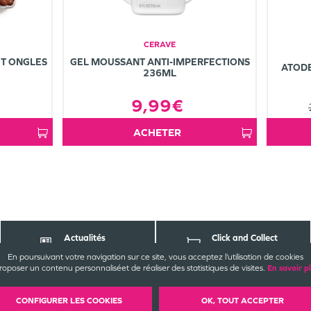
CERAVE
T ONGLES
GEL MOUSSANT ANTI-IMPERFECTIONS
ATOD
236ML
9,99€
ACHETER
Actualités
Click and Collect
Pharmabest
parapharmacie
En poursuivant votre navigation sur ce site, vous acceptez l’utilisation de cookies
roposer un contenu personnalisé
et de réaliser des statistiques de visites.
En savoir p
ACT
EZ-NOUS
INFORMATIONS
LÉG
CONFIGURER LES COOKIES
OK, TOUT ACCEPTER
nde Pharmacie de Saint-Denis
CGU / CGV