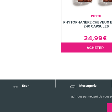
PHYTO
PHYTOPHANÈRE CHEVEUX E
240 CAPSULES
24,99€
ACHETER
Scan
Messagerie
d'ordonnance
sécurisée
qui nous permettent de vous p
CONT
La Gra