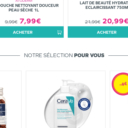
ATODERM
LAIT DE BEAUTÉ HYDRA
DOUCHE NETTOYANT DOUCEUR
ECLAIRCISSANT 750M
PEAU SÈCHE 1L
20,99
7,99€
21,99€
9,99€
ACHETER
ACHETER
NOTRE SÉLECTION
POUR VOUS
-4€