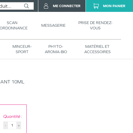
ME CONNECTER
MON PANIER
SCAN
PRISE DE RENDEZ-
MESSAGERIE
’ORDONNANCE
VOUS
MINCEUR-
PHYTO-
MATÉRIEL ET
SPORT
AROMA-BIO
ACCESSOIRES
HANT 10ML
Quantité :
-
+