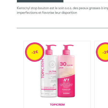
Keracnyl stop bouton est le soin s.o.s. des peaux grasses à im
imperfections et favorise leur disparition
-2€
-2
TOPICREM