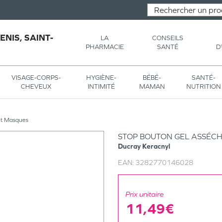
NIS, SAINT-
LA
CONSEILS
PHARMACIE
SANTÉ
D
VISAGE-CORPS-
HYGIÈNE-
BÉBÉ-
SANTÉ-
CHEVEUX
INTIMITÉ
MAMAN
NUTRITION
t Masques
STOP BOUTON GEL ASSÉC
Ducray
Keracnyl
EAN:
3282770146028
Prix unitaire
11,49€