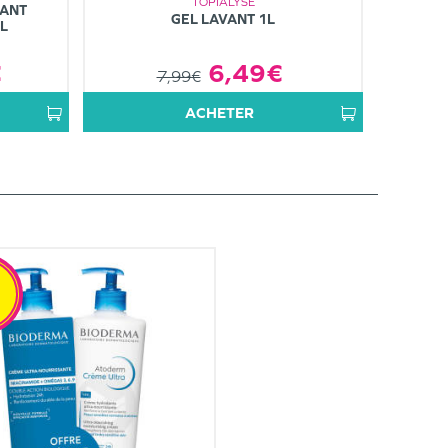
TOPIALYSE
TANT
GEL LAVANT 1L
L
€
6,49€
7,99€
ACHETER