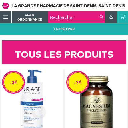
LA GRANDE PHARMACIE DE SAINT-DENIS, SAINT-DENIS
SCAN
menu
ORDONNANCE
FILTRER PAR
TOUS LES PRODUITS
-2€
-7€