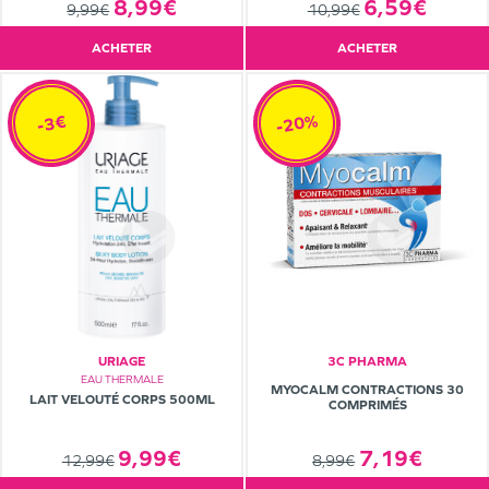
6,59€
8,99€
10,99€
9,99€
ACHETER
ACHETER
-20%
-3€
URIAGE
3C PHARMA
EAU THERMALE
MYOCALM CONTRACTIONS 30
LAIT VELOUTÉ CORPS 500ML
COMPRIMÉS
9,99€
7,19€
12,99€
8,99€