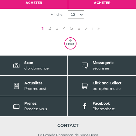
ACHETER
ACHETER
Afficher :
1
2
3
4
5
6
7
›
»
Haut
Scan
Messagerie
d'ordonnance
sécurisée
Actualités
Click and Collect
Pharmabest
parapharmacie
Prenez
Facebook
Rendez-vous
Pharmabest
CONTACT
La Grande Pharmacie de Saint-Denis