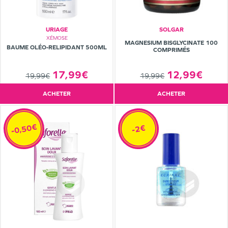
URIAGE
SOLGAR
XÉMOSE
MAGNESIUM BISGLYCINATE 100
BAUME OLÉO-RELIPIDANT 500ML
COMPRIMÉS
17,99€
12,99€
19,99€
19,99€
ACHETER
ACHETER
-0,50€
-2€