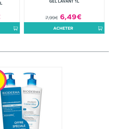
GEL LAVANT 1L
L
€
6,49€
7,99€
ACHETER