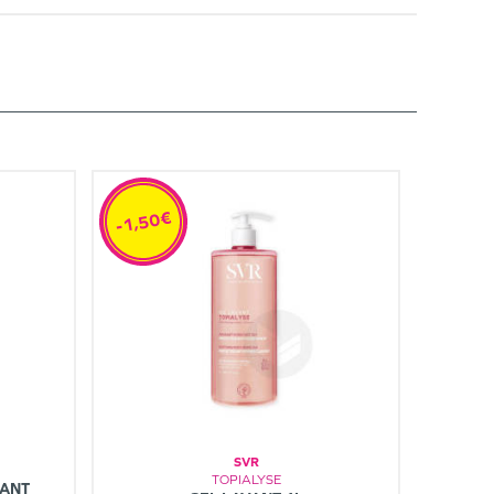
-1,50€
SVR
TOPIALYSE
TANT