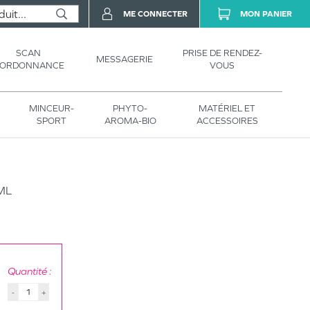
ME CONNECTER
MON PANIER
SCAN
PRISE DE RENDEZ-
MESSAGERIE
’ORDONNANCE
VOUS
MINCEUR-
PHYTO-
MATÉRIEL ET
SPORT
AROMA-BIO
ACCESSOIRES
ML
Quantité :
-
+