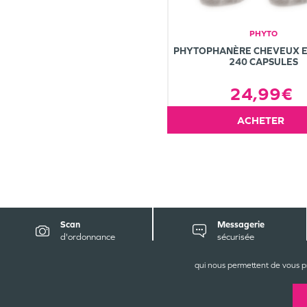
PHYTO
PHYTOPHANÈRE CHEVEUX E
240 CAPSULES
24,99€
ACHETER
Scan
Messagerie
d'ordonnance
sécurisée
qui nous permettent de vous p
CONT
La Gra
71, rue