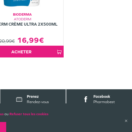
BIODERMA
ATODERM
ERM CRÈME ULTRA 2X500ML
16,99€
20,99€
ACHETER
Prenez
Facebook
Rendez-vous
Pharmabest
lus
ou
Refuser tous les cookies
ALES
PAIEMENTS SÉCURISÉS