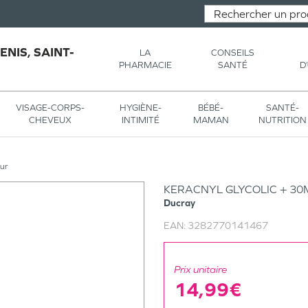
NIS, SAINT-
LA
CONSEILS
PHARMACIE
SANTÉ
D
VISAGE-CORPS-
HYGIÈNE-
BÉBÉ-
SANTÉ-
CHEVEUX
INTIMITÉ
MAMAN
NUTRITION
ur
KERACNYL GLYCOLIC + 30
Ducray
EAN:
3282770141467
Prix unitaire
14,99€