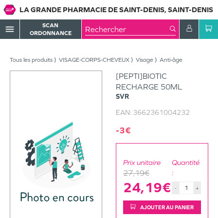
LA GRANDE PHARMACIE DE SAINT-DENIS, SAINT-DENIS
SCAN
menu
ORDONNANCE
Tous les produits
VISAGE-CORPS-CHEVEUX
Visage
Anti-âge
[PEPTI]BIOTIC
RECHARGE 50ML
SVR
EAN:
3662361004232
-3€
Prix unitaire
Quantité
27,19€
:
24,19€
-
+
AJOUTER AU PANIER