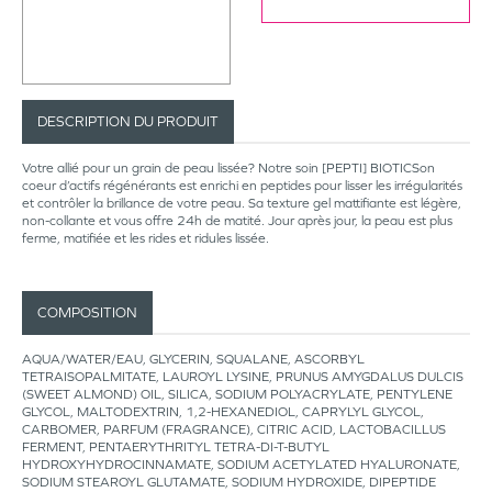
DESCRIPTION DU PRODUIT
Votre allié pour un grain de peau lissée? Notre soin [PEPTI] BIOTICSon
coeur d’actifs régénérants est enrichi en peptides pour lisser les irrégularités
et contrôler la brillance de votre peau. Sa texture gel mattifiante est légère,
non-collante et vous offre 24h de matité. Jour après jour, la peau est plus
ferme, matifiée et les rides et ridules lissée.
COMPOSITION
AQUA/WATER/EAU, GLYCERIN, SQUALANE, ASCORBYL
TETRAISOPALMITATE, LAUROYL LYSINE, PRUNUS AMYGDALUS DULCIS
(SWEET ALMOND) OIL, SILICA, SODIUM POLYACRYLATE, PENTYLENE
GLYCOL, MALTODEXTRIN, 1,2-HEXANEDIOL, CAPRYLYL GLYCOL,
CARBOMER, PARFUM (FRAGRANCE), CITRIC ACID, LACTOBACILLUS
FERMENT, PENTAERYTHRITYL TETRA-DI-T-BUTYL
HYDROXYHYDROCINNAMATE, SODIUM ACETYLATED HYALURONATE,
SODIUM STEAROYL GLUTAMATE, SODIUM HYDROXIDE, DIPEPTIDE