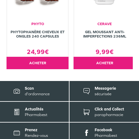
PHYTO
CERAVE
PHYTOPHANÈRE CHEVEUX ET
GEL MOUSSANT ANTI-
ONGLES 240 CAPSULES
IMPERFECTIONS 236ML
24,99€
9,99€
ACHETER
ACHETER
Scan
Messagerie
d'ordonnance
sécurisée
Actualités
Click and Collect
Pharmabest
parapharmacie
Prenez
Facebook
Rendez-vous
Pharmabest