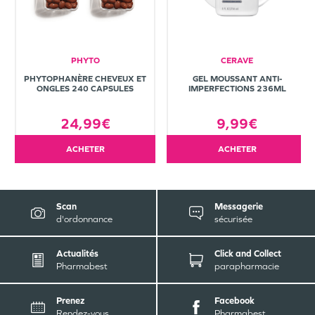
PHYTO
CERAVE
PHYTOPHANÈRE CHEVEUX ET
GEL MOUSSANT ANTI-
ONGLES 240 CAPSULES
IMPERFECTIONS 236ML
24,99€
9,99€
ACHETER
ACHETER
Scan
Messagerie
d'ordonnance
sécurisée
Actualités
Click and Collect
Pharmabest
parapharmacie
Prenez
Facebook
Rendez-vous
Pharmabest