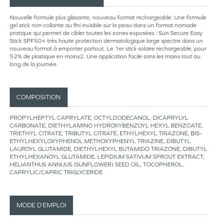
Nouvelle formule plus glissante, nouveau format rechargeable. Une formule
gel stick non collante au fini invisible sur la peau dans un format nomade
pratique qui permet de cibler toutes les zones exposées : Sun Secure Easy
Stick SPF50+ très haute protection dermatologique large spectre dans un
nouveau format à emporter partout. Le 1er stick solaire rechargeable, pour
52% de plastique en moins2. Une application facile sans les mains tout au
long de la journée.
COMPOSITION
PROPYLHEPTYL CAPRYLATE, OCTYLDODECANOL, DICAPRYLYL
CARBONATE, DIETHYLAMINO HYDROXYBENZOYL HEXYL BENZOATE,
TRIETHYL CITRATE, TRIBUTYL CITRATE, ETHYLHEXYL TRIAZONE, BIS-
ETHYLHEXYLOXYPHENOL METHOXYPHENYL TRIAZINE, DIBUTYL
LAUROYL GLUTAMIDE, DIETHYLHEXYL BUTAMIDO TRIAZONE, DIBUTYL
ETHYLHEXANOYL GLUTAMIDE, LEPIDIUM SATIVUM SPROUT EXTRACT,
HELIANTHUS ANNUUS (SUNFLOWER) SEED OIL, TOCOPHEROL,
CAPRYLIC/CAPRIC TRIGLYCERIDE
MODE D’EMPLOI