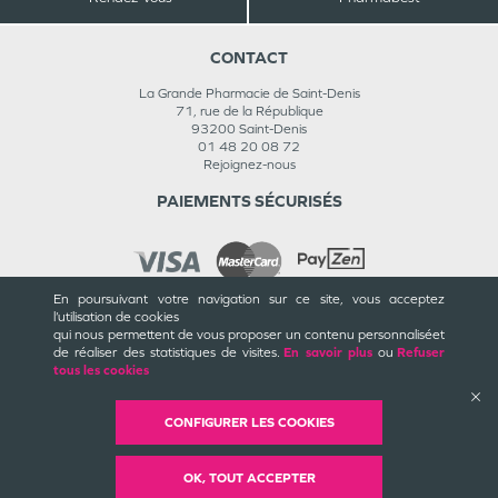
CONTACT
La Grande Pharmacie de Saint-Denis
71, rue de la République
93200
Saint-Denis
01 48 20 08 72
Rejoignez-nous
PAIEMENTS SÉCURISÉS
En poursuivant votre navigation sur ce site, vous acceptez
l’utilisation de cookies
INFORMATIONS
qui nous permettent de vous proposer un contenu personnalisé
et
de réaliser des statistiques de visites.
En savoir plus
ou
Refuser
CGU / CGV
tous les cookies
Mentions légales
Plan du site
Cookies et confidentialité
CONFIGURER LES COOKIES
Rappels de produits
©
Valwin
Création
2018-2026
OK, TOUT ACCEPTER
Mise à jour
08/08/2026