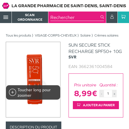
LA GRANDE PHARMACIE DE SAINT-DENIS, SAINT-DENIS
SCAN
menu
ORDONNANCE
Tous les produits
VISAGE-CORPS-CHEVEUX
Solaire
Crèmes solaires
SUN SECURE STICK
RECHARGE SPF50+ 10G
SVR
EAN:
3662361004584
Prix unitaire
Quantité :
Toucher long pour
8,99€
-
+
zoomer
AJOUTER AU PANIER
DESCRIPTION DU PRODUIT