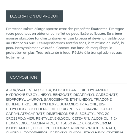
DESCRIPTION DU PRODUIT
Protection solaire à large spectre avec des propriétés floutantes. Protégez
votre peau tout en obtenant un effet de peau lissée et floutée. Sa crème
mousse abricotée fond instantanément sur la peau et devient invisible pour
un effet peau nue. Les imperfections sont floutées, le teint lissé et unifié, la
peau incroyablement veloutée. Comme une base de maquillage, la
protection en plus. Très résistante à l’eau. Résiste à la transpiration et aux
frottements.
COMPOSITION
AQUA/WATER/EAU, SILICA, ISODODECANE, DIETHYLAMINO
HYDROXYBENZOYL HEXYL BENZOATE, DICAPRYLYL CARBONATE,
ISOPROPYL LAUROYL SARCOSINATE, ETHYLHEXYL TRIAZONE,
BEHENETH-25, DIETHYLHEXYL BUTAMIDO TRIAZONE, BIS-
ETHYLHEXYLOXYPHENOL METHOXYPHENYL TRIAZINE, COCO-
CAPRYLATE/CAPRATE, DIMETHICONE/BIS-ISOBUTYL PPG-20
CROSSPOLYMER, PENTYLENE GLYCOL, CETEARYL ALCOHOL, 1,2-
HEXANEDIOL, NIACINAMIDE, CI 15850 (RED 6), GLYCINE
SOJA
(SOYBEAN) OIL, LECITHIN, LEPIDIUM SATIVUM SPROUT EXTRACT,
GLYCERIN, TOCOPHEROL, CAPRYLYL GLYCOL, ETHYLHEXYLGLYCERIN,