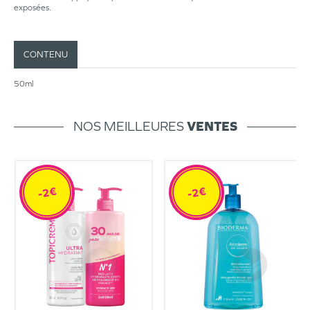
exposées.
CONTENU
50ml
NOS MEILLEURES
VENTES
-2€
-2€