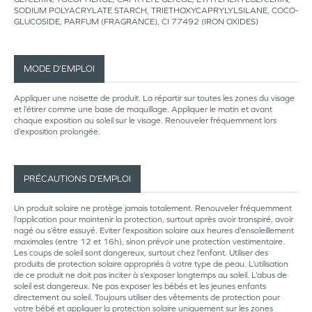
SODIUM POLYACRYLATE STARCH, TRIETHOXYCAPRYLYLSILANE, COCO-
GLUCOSIDE, PARFUM (FRAGRANCE), CI 77492 (IRON OXIDES)
MODE D’EMPLOI
Appliquer une noisette de produit. La répartir sur toutes les zones du visage
et l’étirer comme une base de maquillage. Appliquer le matin et avant
chaque exposition au soleil sur le visage. Renouveler fréquemment lors
d’exposition prolongée.
PRÉCAUTIONS D’EMPLOI
Un produit solaire ne protège jamais totalement. Renouveler fréquemment
l’application pour maintenir la protection, surtout après avoir transpiré, avoir
nagé ou s’être essuyé. Eviter l’exposition solaire aux heures d’ensoleillement
maximales (entre 12 et 16h), sinon prévoir une protection vestimentaire.
Les coups de soleil sont dangereux, surtout chez l’enfant. Utiliser des
produits de protection solaire appropriés à votre type de peau. L’utilisation
de ce produit ne doit pas inciter à s’exposer longtemps au soleil. L’abus de
soleil est dangereux. Ne pas exposer les bébés et les jeunes enfants
directement au soleil. Toujours utiliser des vêtements de protection pour
votre bébé et appliquer la protection solaire uniquement sur les zones