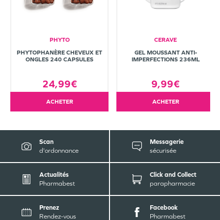
PHYTO
CERAVE
PHYTOPHANÈRE CHEVEUX ET
GEL MOUSSANT ANTI-
ONGLES 240 CAPSULES
IMPERFECTIONS 236ML
24,99€
9,99€
ACHETER
ACHETER
Scan
Messagerie
d'ordonnance
sécurisée
Actualités
Click and Collect
Pharmabest
parapharmacie
Prenez
Facebook
Rendez-vous
Pharmabest