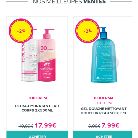
NOS MEILLEURES
VENTES
-2€
-2€
TOPICREM
BIODERMA
ATODERM
ULTRA-HYDRATANT LAIT
GEL DOUCHE NETTOYANT
CORPS 2X500ML
DOUCEUR PEAU SÈCHE 1L
7,99€
17,99€
9,99€
19,99€
ACHETER
ACHETER