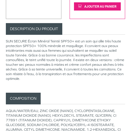
AJOUTER AU PANIER
DESCRIPTION DU PRODUIT
SUN SECURE Écran Minéral Teinté SPF50+ est un soin qui allie très haute
protection SPF50+ 100% minérale et maquillage. Il convient aux peaux
intolérantes mais aussi aux femmes qui souhaitent se maquiller au soleil
toute l’année. Grâce à sa bonne couvrance, les imperfections sont
camouflées, le teint unifié toute la journée. Il existe en deux versions : crème
toucher sec peaux normales à mixtes et crème confort peaux sèches à très
sèches. Grâce à sa teinte universelle, il convient à toutes les carnations. Ce
soin résiste à l’eau, à la transpiration et aux frottements pour une protection
optimale.
COMPOSITION
AQUA/WATER/EAU, ZINC OXIDE [NANO], CYCLOPENTASILOXANE,
TITANIUM DIOXIDE [NANO], HEXYLDECYL STEARATE, GLYCERIN, CI
77891 (TITANIUM DIOXIDE), CAPRYLYL DIMETHICONE ETHOXY
GLUCOSIDE, SODIUM CHLORIDE, POLYGLYCERYL-4 ISOSTEARATE,
ALUMINA, CETYL DIMETHICONE, NIACINAMIDE, 1,2-HEXANEDIOL, CI