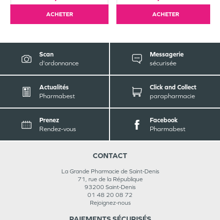
ACHETER
ACHETER
Scan
Messagerie
d'ordonnance
sécurisée
Actualités
Click and Collect
Pharmabest
parapharmacie
Prenez
Facebook
Rendez-vous
Pharmabest
CONTACT
La Grande Pharmacie de Saint-Denis
71, rue de la République
93200
Saint-Denis
01 48 20 08 72
Rejoignez-nous
PAIEMENTS SÉCURISÉS