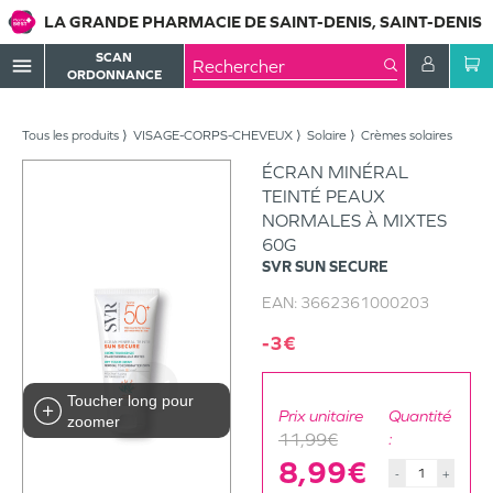
LA GRANDE PHARMACIE DE SAINT-DENIS, SAINT-DENIS
SCAN
menu
ORDONNANCE
Tous les produits
VISAGE-CORPS-CHEVEUX
Solaire
Crèmes solaires
ÉCRAN MINÉRAL
TEINTÉ PEAUX
NORMALES À MIXTES
60G
SVR
SUN SECURE
EAN:
3662361000203
-3€
Toucher long pour
Prix unitaire
Quantité
zoomer
11,99€
:
8,99€
-
+