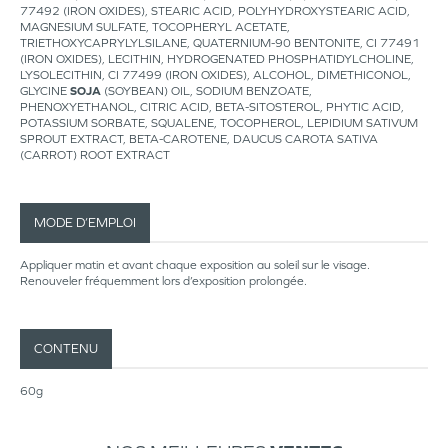
77492 (IRON OXIDES), STEARIC ACID, POLYHYDROXYSTEARIC ACID,
MAGNESIUM SULFATE, TOCOPHERYL ACETATE,
TRIETHOXYCAPRYLYLSILANE, QUATERNIUM-90 BENTONITE, CI 77491
(IRON OXIDES), LECITHIN, HYDROGENATED PHOSPHATIDYLCHOLINE,
LYSOLECITHIN, CI 77499 (IRON OXIDES), ALCOHOL, DIMETHICONOL,
GLYCINE
SOJA
(SOYBEAN) OIL, SODIUM BENZOATE,
PHENOXYETHANOL, CITRIC ACID, BETA-SITOSTEROL, PHYTIC ACID,
POTASSIUM SORBATE, SQUALENE, TOCOPHEROL, LEPIDIUM SATIVUM
SPROUT EXTRACT, BETA-CAROTENE, DAUCUS CAROTA SATIVA
(CARROT) ROOT EXTRACT
MODE D’EMPLOI
Appliquer matin et avant chaque exposition au soleil sur le visage.
Renouveler fréquemment lors d’exposition prolongée.
CONTENU
60g