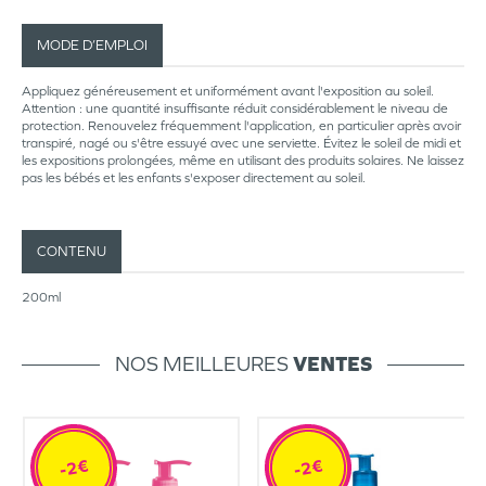
MODE D’EMPLOI
Appliquez généreusement et uniformément avant l'exposition au soleil.
Attention : une quantité insuffisante réduit considérablement le niveau de
protection. Renouvelez fréquemment l'application, en particulier après avoir
transpiré, nagé ou s'être essuyé avec une serviette. Évitez le soleil de midi et
les expositions prolongées, même en utilisant des produits solaires. Ne laissez
pas les bébés et les enfants s'exposer directement au soleil.
CONTENU
200ml
NOS MEILLEURES
VENTES
-2€
-2€