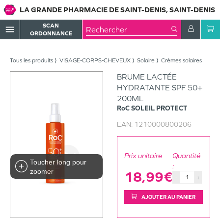
LA GRANDE PHARMACIE DE SAINT-DENIS, SAINT-DENIS
SCAN
menu
ORDONNANCE
Tous les produits
VISAGE-CORPS-CHEVEUX
Solaire
Crèmes solaires
BRUME LACTÉE
HYDRATANTE SPF 50+
200ML
RoC
SOLEIL PROTECT
EAN:
1210000800206
Prix unitaire
Quantité
Toucher long pour
:
zoomer
18,99€
-
+
AJOUTER AU PANIER