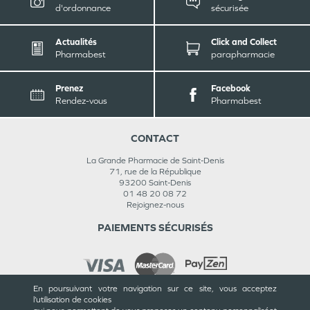
d'ordonnance
sécurisée
Actualités
Click and Collect
Pharmabest
parapharmacie
Prenez
Facebook
Rendez-vous
Pharmabest
CONTACT
La Grande Pharmacie de Saint-Denis
71, rue de la République
93200
Saint-Denis
01 48 20 08 72
Rejoignez-nous
PAIEMENTS SÉCURISÉS
En poursuivant votre navigation sur ce site, vous acceptez
l’utilisation de cookies
INFORMATIONS