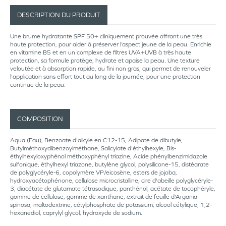
DESCRIPTION DU PRODUIT
Une brume hydratante SPF 50+ cliniquement prouvée offrant une très
haute protection, pour aider à préserver l’aspect jeune de la peau. Enrichie
en vitamine B5 et en un complexe de filtres UVA+UVB à très haute
protection, sa formule protège, hydrate et apaise la peau. Une texture
veloutée et à absorption rapide, au fini non gras, qui permet de renouveler
l'application sans effort tout au long de la journée, pour une protection
continue de la peau.
COMPOSITION
Aqua (Eau), Benzoate d'alkyle en C12-15, Adipate de dibutyle,
Butylméthoxydibenzoylméthane, Salicylate d'éthylhexyle, Bis-
éthylhexyloxyphénol méthoxyphényl triazine, Acide phénylbenzimidazole
sulfonique, éthylhexyl triazone, butylène glycol, polysilicone-15, distéarate
de polyglycéryle-6, copolymère VP/eicosène, esters de jojoba,
hydroxyacétophénone, cellulose microcristalline, cire d'abeille polyglycéryle-
3, diacétate de glutamate tétrasodique, panthénol, acétate de tocophéryle,
gomme de cellulose, gomme de xanthane, extrait de feuille d'Argania
spinosa, maltodextrine, cétylphosphate de potassium, alcool cétylique, 1,2-
hexanediol, caprylyl glycol, hydroxyde de sodium.