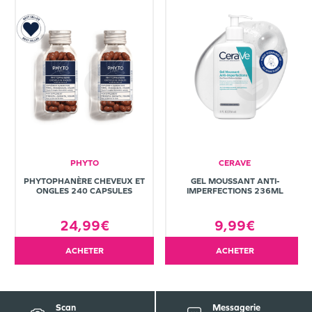
PHYTO
CERAVE
PHYTOPHANÈRE CHEVEUX ET
GEL MOUSSANT ANTI-
ONGLES 240 CAPSULES
IMPERFECTIONS 236ML
24,99€
9,99€
ACHETER
ACHETER
Scan
Messagerie