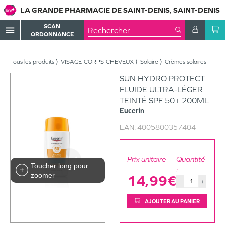
LA GRANDE PHARMACIE DE SAINT-DENIS, SAINT-DENIS
SCAN
menu
ORDONNANCE
Tous les produits
VISAGE-CORPS-CHEVEUX
Solaire
Crèmes solaires
SUN HYDRO PROTECT
FLUIDE ULTRA-LÉGER
TEINTÉ SPF 50+ 200ML
Eucerin
EAN:
4005800357404
Prix unitaire
Quantité
Toucher long pour
:
zoomer
14,99€
-
+
AJOUTER AU PANIER