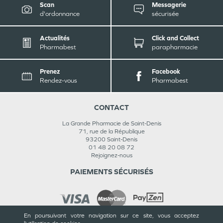
Scan
Messagerie
d'ordonnance
sécurisée
Actualités
Click and Collect
Pharmabest
parapharmacie
Prenez
Facebook
Rendez-vous
Pharmabest
CONTACT
La Grande Pharmacie de Saint-Denis
71, rue de la République
93200
Saint-Denis
01 48 20 08 72
Rejoignez-nous
PAIEMENTS SÉCURISÉS
En poursuivant votre navigation sur ce site, vous acceptez