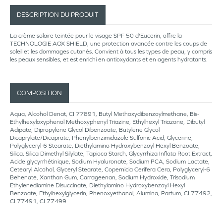
DESCRIPTION DU PRODUIT
La crème solaire teintée pour le visage SPF 50 d'Eucerin, offre la
TECHNOLOGIE AOX SHIELD, une protection avancée contre les coups de
soleil et les dommages cutanés. Convient à tous les types de peau, y compris
les peaux sensibles, et est enrichi en antioxydants et en agents hydratants.
COMPOSITION
Aqua, Alcohol Denat, CI 77891, Butyl Methoxydibenzoylmethane, Bis-
Ethylhexyloxyphenol Methoxyphenyl Triazine, Ethylhexyl Triazone, Dibutyl
Adipate, Dipropylene Glycol Dibenzoate, Butylene Glycol
Dicaprylate/Dicaprate, Phenylbenzimidazole Sulfonic Acid, Glycerine,
Polyglyceryl-6 Stearate, Diethylamino Hydroxybenzoyl Hexyl Benzoate,
Silica, Silica Dimethyl Silylate, Tapioca Starch, Glycyrrhiza Inflata Root Extract,
Acide glycyrrhétinique, Sodium Hyaluronate, Sodium PCA, Sodium Lactate,
Cetearyl Alcohol, Glyceryl Stearate, Copernicia Cerifera Cera, Polyglyceryl-6
Behenate, Xanthan Gum, Carrageenan, Sodium Hydroxide, Trisodium
Ethylenediamine Disuccinate, Diethylamino Hydroxybenzoyl Hexyl
Benzoate, Ethylhexylglycerin, Phenoxyethanol, Alumina, Parfum, CI 77492,
CI 77491, CI 77499